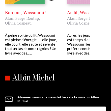
Bonjour, Wassoumi !
Au lit, Wassoumi !
Alain Serge Dzotap
,
Alain Serge Dzotap
,
Olivia Cosneau
Olivia Cosneau
À peine sortie du lit, Wassoumi
Après les jeux et les bêtises
est pleine d’énergie : elle joue,
est temps d’aller dormir. M
elle court, elle saute et invente
Wassoumi n’est pas fatigué
tout un tas de mots rigolos ! Un
préfère continuer de jouer 
livre avec des......
livre avec des......
Abonnez-vous aux newsletters de la maison Albin
Michel