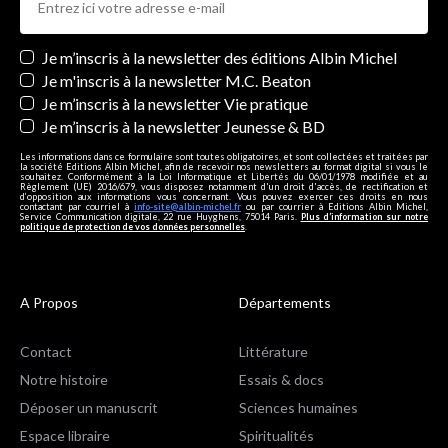
Newsletters
Je m’inscris à la newsletter des éditions Albin Michel
Je m'inscris à la newsletter M.C. Beaton
Je m’inscris à la newsletter Vie pratique
Je m’inscris à la newsletter Jeunesse & BD
Les informations dans ce formulaire sont toutes obligatoires, et sont collectées et traitées par
la société Editions Albin Michel, afin de recevoir nos newsletters au format digital si vous le
souhaitez. Conformément à la Loi Informatique et Libertés du 06/01/1978 modifiée et au
Règlement (UE) 2016/679, vous disposez notamment d'un droit d'accès, de rectification et
d’opposition aux informations vous concernant. Vous pouvez exercer ces droits en nous
contactant par courriel à
info-site@albin-michel.fr
ou par courrier à Editions Albin Michel,
Service Communication digitale, 22 rue Huyghens, 75014 Paris.
Plus d’information sur notre
politique de protection de vos données personnelles
.
A Propos
Départements
Contact
Littérature
Notre histoire
Essais & docs
Déposer un manuscrit
Sciences humaines
Espace libraire
Spiritualités