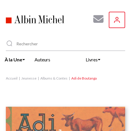
Aller
au
contenu
principal
À la Une
Auteurs
Livres
Accueil
Jeunesse
Albums & Contes
Adi de Boutanga