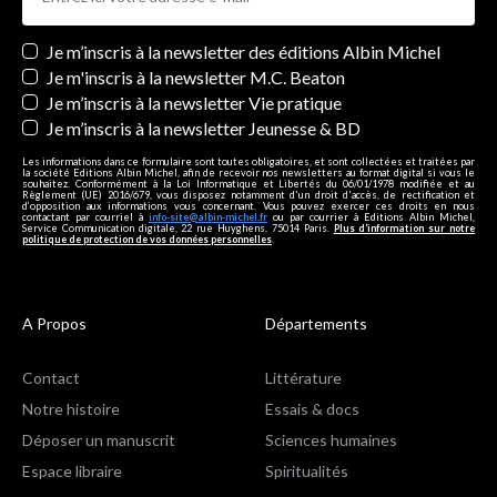
Newsletters
Je m’inscris à la newsletter des éditions Albin Michel
Je m'inscris à la newsletter M.C. Beaton
Je m’inscris à la newsletter Vie pratique
Je m’inscris à la newsletter Jeunesse & BD
Les informations dans ce formulaire sont toutes obligatoires, et sont collectées et traitées par
la société Editions Albin Michel, afin de recevoir nos newsletters au format digital si vous le
souhaitez. Conformément à la Loi Informatique et Libertés du 06/01/1978 modifiée et au
Règlement (UE) 2016/679, vous disposez notamment d'un droit d'accès, de rectification et
d’opposition aux informations vous concernant. Vous pouvez exercer ces droits en nous
contactant par courriel à
info-site@albin-michel.fr
ou par courrier à Editions Albin Michel,
Service Communication digitale, 22 rue Huyghens, 75014 Paris.
Plus d’information sur notre
politique de protection de vos données personnelles
.
A Propos
Départements
Contact
Littérature
Notre histoire
Essais & docs
Déposer un manuscrit
Sciences humaines
Espace libraire
Spiritualités