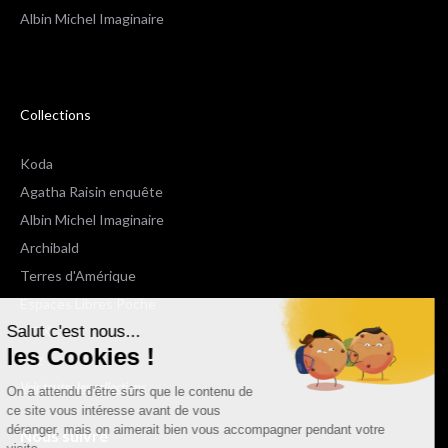
Albin Michel Imaginaire
Collections
Koda
Agatha Raisin enquête
Albin Michel Imaginaire
Archibald
Terres d'Amérique
Espaces Libres Poche
Salut c'est nous...
NOX
les Cookies !
Wiz
Voir toutes les collections
On a attendu d'être sûrs que le contenu de
ce site vous intéresse avant de vous
déranger, mais on aimerait bien vous accompagner pendant votre
Nous suivre