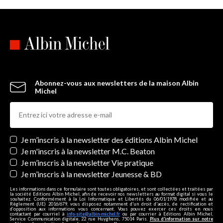
Abonnez-vous aux newsletters de la maison Albin
Michel
Newsletters
Je m’inscris à la newsletter des éditions Albin Michel
Je m'inscris à la newsletter M.C. Beaton
Je m’inscris à la newsletter Vie pratique
Je m’inscris à la newsletter Jeunesse & BD
Les informations dans ce formulaire sont toutes obligatoires, et sont collectées et traitées par
la société Editions Albin Michel, afin de recevoir nos newsletters au format digital si vous le
souhaitez. Conformément à la Loi Informatique et Libertés du 06/01/1978 modifiée et au
Règlement (UE) 2016/679, vous disposez notamment d'un droit d'accès, de rectification et
d’opposition aux informations vous concernant. Vous pouvez exercer ces droits en nous
contactant par courriel à
info-site@albin-michel.fr
ou par courrier à Editions Albin Michel,
Service Communication digitale, 22 rue Huyghens, 75014 Paris.
Plus d’information sur notre