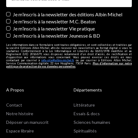
Newsletters
Je m’inscris à la newsletter des éditions Albin Michel
Je m'inscris à la newsletter M.C. Beaton
Je m’inscris à la newsletter Vie pratique
Je m’inscris à la newsletter Jeunesse & BD
Les informations dans ce formulaire sont toutes obligatoires, et sont collectées et traitées par
la société Editions Albin Michel, afin de recevoir nos newsletters au format digital si vous le
souhaitez. Conformément à la Loi Informatique et Libertés du 06/01/1978 modifiée et au
Règlement (UE) 2016/679, vous disposez notamment d'un droit d'accès, de rectification et
d’opposition aux informations vous concernant. Vous pouvez exercer ces droits en nous
contactant par courriel à
info-site@albin-michel.fr
ou par courrier à Editions Albin Michel,
Service Communication digitale, 22 rue Huyghens, 75014 Paris.
Plus d’information sur notre
politique de protection de vos données personnelles
.
A Propos
Départements
Contact
Littérature
Notre histoire
Essais & docs
Déposer un manuscrit
Sciences humaines
Espace libraire
Spiritualités