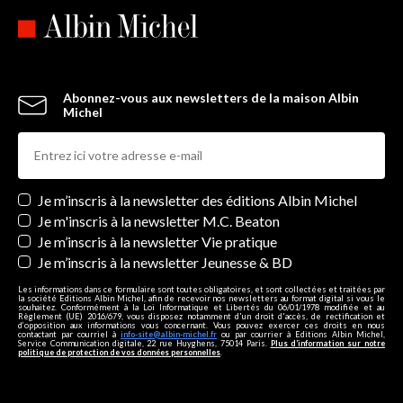
Abonnez-vous aux newsletters de la maison Albin
Michel
Newsletters
Je m’inscris à la newsletter des éditions Albin Michel
Je m'inscris à la newsletter M.C. Beaton
Je m’inscris à la newsletter Vie pratique
Je m’inscris à la newsletter Jeunesse & BD
Les informations dans ce formulaire sont toutes obligatoires, et sont collectées et traitées par
la société Editions Albin Michel, afin de recevoir nos newsletters au format digital si vous le
souhaitez. Conformément à la Loi Informatique et Libertés du 06/01/1978 modifiée et au
Règlement (UE) 2016/679, vous disposez notamment d'un droit d'accès, de rectification et
d’opposition aux informations vous concernant. Vous pouvez exercer ces droits en nous
contactant par courriel à
info-site@albin-michel.fr
ou par courrier à Editions Albin Michel,
Service Communication digitale, 22 rue Huyghens, 75014 Paris.
Plus d’information sur notre
politique de protection de vos données personnelles
.