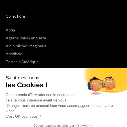
Collections
Koda
Agatha Raisin enquête
Albin Michel Imaginaire
Archibald
Terres d'Amérique
Espaces Libres Poche
Salut c'est nous...
NOX
les Cookies !
Wiz
Voir toutes les collections
On a attendu d'être sûrs que le contenu de
ce site vous intéresse avant de vous
déranger, mais on aimerait bien vous accompagner pendant votre
Nous suivre
visite...
C'est OK pour vous ?
Consentements certifiés par