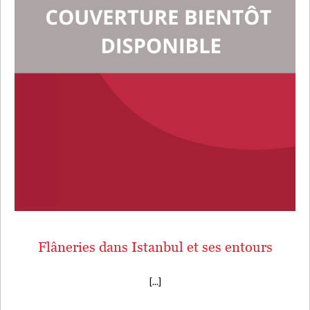
Flâneries dans Istanbul et ses entours
[...]