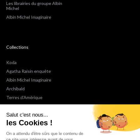
Les librairies du groupe Albin
Michel
Albin Michel Imaginaire
Collections
Koda
Agatha Raisin enquête
Albin Michel Imaginaire
Archibald
Terres d'Amérique
Espaces Libres Poche
Salut c'est nous...
NOX
les Cookies !
Wiz
Voir toutes les collections
On a attendu d'être sûrs que le contenu de
ce site vous intéresse avant de vous