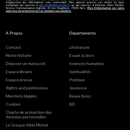
d’opposition aux informations vous concernant. Vous pouvez exercer ces droits en nous
contactant par courriel à
info-site@albin-michel.fr
ou par courrier à Editions Albin Michel,
Service Communication digitale, 22 rue Huyghens, 75014 Paris.
Plus d’information sur notre
politique de protection de vos données personnelles
.
A Propos
Départements
Contact
Littérature
Notre histoire
Essais & docs
Déposer un manuscrit
Sciences humaines
Espace libraire
Spiritualités
Espace presse
Pratique
Rights and permissions
Jeunesse
Mentions légales
Beaux livres
Cookies
BD
Charte de protection des
données personnelles
Le Groupe Albin Michel