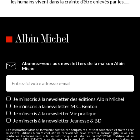
les humains vivent dans la crainte d’être enlevés par les......
Abonnez-vous aux newsletters de la maison Albin
Michel
Newsletters
Je m’inscris à la newsletter des éditions Albin Michel
Je m'inscris à la newsletter M.C. Beaton
Je m’inscris à la newsletter Vie pratique
Je m’inscris à la newsletter Jeunesse & BD
Les informations dans ce formulaire sont toutes obligatoires, et sont collectées et traitées par
la société Editions Albin Michel, afin de recevoir nos newsletters au format digital si vous le
souhaitez. Conformément à la Loi Informatique et Libertés du 06/01/1978 modifiée et au
Règlement (UE) 2016/679, vous disposez notamment d'un droit d'accès, de rectification et