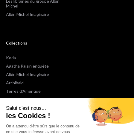
Les librairies du groupe Albin
Michel
Albin Michel Imaginaire
Collections
Koda
Agatha Raisin enquête
Albin Michel Imaginaire
Archibald
Terres d'Amérique
Espaces Libres Poche
Salut c'est nous...
NOX
les Cookies !
Wiz
Voir toutes les collections
On a attendu d'être sûrs que le contenu de
ce site vous intéresse avant de vous