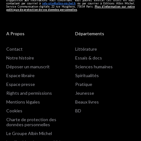
d’opposition aux informations vous concernant. Vous pouvez exercer ces droits en nous
contactant par courriel à
info-site@albin-michel.fr
ou par courrier à Editions Albin Michel,
Service Communication digitale, 22 rue Huyghens, 75014 Paris.
Plus d’information sur notre
politique de protection de vos données personnelles
.
A Propos
Départements
Contact
Littérature
Notre histoire
Essais & docs
Déposer un manuscrit
Sciences humaines
Espace libraire
Spiritualités
Espace presse
Pratique
Rights and permissions
Jeunesse
Mentions légales
Beaux livres
Cookies
BD
Charte de protection des
données personnelles
Le Groupe Albin Michel