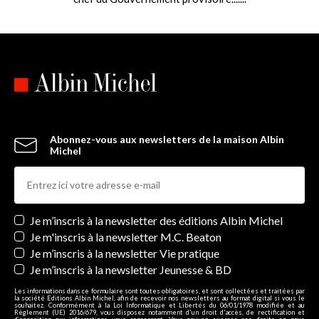
Abonnez-vous aux newsletters de la maison Albin
Michel
Newsletters
Je m’inscris à la newsletter des éditions Albin Michel
Je m'inscris à la newsletter M.C. Beaton
Je m’inscris à la newsletter Vie pratique
Je m’inscris à la newsletter Jeunesse & BD
Les informations dans ce formulaire sont toutes obligatoires, et sont collectées et traitées par
la société Editions Albin Michel, afin de recevoir nos newsletters au format digital si vous le
souhaitez. Conformément à la Loi Informatique et Libertés du 06/01/1978 modifiée et au
Règlement (UE) 2016/679, vous disposez notamment d'un droit d'accès, de rectification et