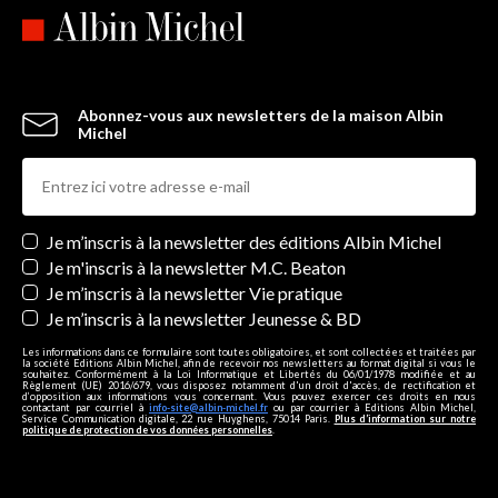
Abonnez-vous aux newsletters de la maison Albin
Michel
Newsletters
Je m’inscris à la newsletter des éditions Albin Michel
Je m'inscris à la newsletter M.C. Beaton
Je m’inscris à la newsletter Vie pratique
Je m’inscris à la newsletter Jeunesse & BD
Les informations dans ce formulaire sont toutes obligatoires, et sont collectées et traitées par
la société Editions Albin Michel, afin de recevoir nos newsletters au format digital si vous le
souhaitez. Conformément à la Loi Informatique et Libertés du 06/01/1978 modifiée et au
Règlement (UE) 2016/679, vous disposez notamment d'un droit d'accès, de rectification et
d’opposition aux informations vous concernant. Vous pouvez exercer ces droits en nous
contactant par courriel à
info-site@albin-michel.fr
ou par courrier à Editions Albin Michel,
Service Communication digitale, 22 rue Huyghens, 75014 Paris.
Plus d’information sur notre
politique de protection de vos données personnelles
.