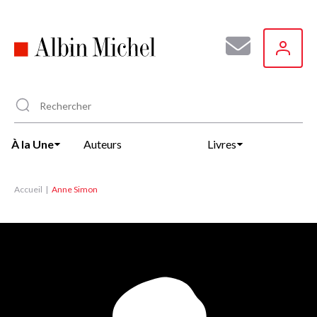
Aller
au
contenu
principal
À la Une
Auteurs
Livres
Accueil
Anne Simon