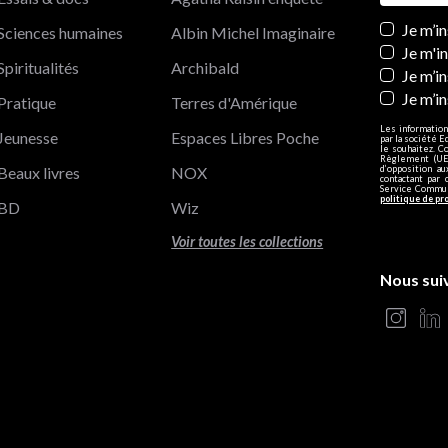
Newslett
Je m’i
Sciences humaines
Albin Michel Imaginaire
Je m'i
Spiritualités
Archibald
Je m’in
Je m’i
Pratique
Terres d'Amérique
Les information
Jeunesse
Espaces Libres Poche
par la société E
le souhaitez. C
Règlement (UE)
Beaux livres
NOX
d’opposition a
contactant par 
Service Communi
politique de pr
BD
Wiz
Voir toutes les collections
Nous sui
s Options
ètres de confidentialité, en garantissant la conformité avec le