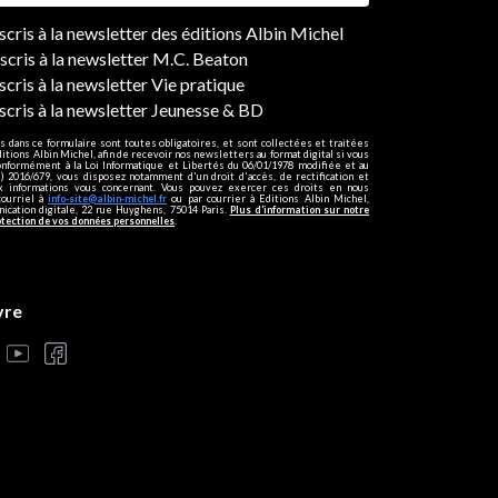
ers
nscris à la newsletter des éditions Albin Michel
nscris à la newsletter M.C. Beaton
scris à la newsletter Vie pratique
nscris à la newsletter Jeunesse & BD
s dans ce formulaire sont toutes obligatoires, et sont collectées et traitées
ditions Albin Michel, afin de recevoir nos newsletters au format digital si vous
onformément à la Loi Informatique et Libertés du 06/01/1978 modifiée et au
 2016/679, vous disposez notamment d'un droit d'accès, de rectification et
ux informations vous concernant. Vous pouvez exercer ces droits en nous
courriel à
info-site@albin-michel.fr
ou par courrier à Editions Albin Michel,
cation digitale, 22 rue Huyghens, 75014 Paris.
Plus d’information sur notre
otection de vos données personnelles
.
vre
s réglementations. Personnalisez vos préférences pour contrôler