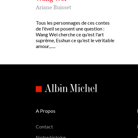
Ariane Buisset
Tous les personnages de ces contes
de l'éveil se posent une question :
Wang Wei cherche ce qu'est l'art
suprême, Esshun ce qu'est le véritable
amour,......
A Propos
Contact
Notre histoire