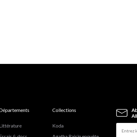
Départements
Collections
Ab
Al
Littérature
Koda
Essais & docs
Agatha Raisin enquête