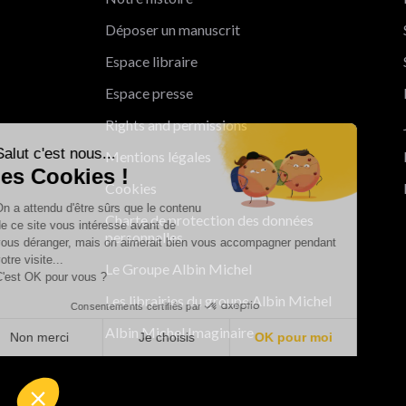
Déposer un manuscrit
Espace libraire
Espace presse
Rights and permissions
Salut c'est nous...
Mentions légales
les Cookies !
Cookies
On a attendu d'être sûrs que le contenu
Charte de protection des données
de ce site vous intéresse avant de
personnelles
vous déranger, mais on aimerait bien vous accompagner pendant
votre visite...
Le Groupe Albin Michel
C'est OK pour vous ?
Les librairies du groupe Albin Michel
Consentements certifiés par
Albin Michel Imaginaire
Non merci
Je choisis
OK pour moi
Axeptio consent
Plateforme de Gestion du Consentement : Personnalisez vo
Notre plateforme vous permet d'adapter et de gérer vos param