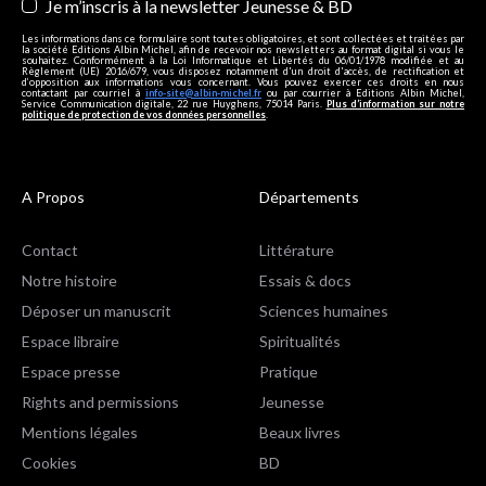
Je m’inscris à la newsletter Jeunesse & BD
Les informations dans ce formulaire sont toutes obligatoires, et sont collectées et traitées par
la société Editions Albin Michel, afin de recevoir nos newsletters au format digital si vous le
souhaitez. Conformément à la Loi Informatique et Libertés du 06/01/1978 modifiée et au
Règlement (UE) 2016/679, vous disposez notamment d'un droit d'accès, de rectification et
d’opposition aux informations vous concernant. Vous pouvez exercer ces droits en nous
contactant par courriel à
info-site@albin-michel.fr
ou par courrier à Editions Albin Michel,
Service Communication digitale, 22 rue Huyghens, 75014 Paris.
Plus d’information sur notre
politique de protection de vos données personnelles
.
A Propos
Départements
Contact
Littérature
Notre histoire
Essais & docs
Déposer un manuscrit
Sciences humaines
Espace libraire
Spiritualités
Espace presse
Pratique
Rights and permissions
Jeunesse
Mentions légales
Beaux livres
Cookies
BD