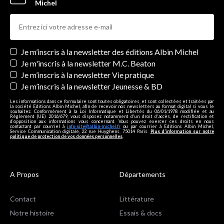
Michel
Newsletters
Je m’inscris à la newsletter des éditions Albin Michel
Je m'inscris à la newsletter M.C. Beaton
Je m’inscris à la newsletter Vie pratique
Je m’inscris à la newsletter Jeunesse & BD
Les informations dans ce formulaire sont toutes obligatoires, et sont collectées et traitées par
la société Editions Albin Michel, afin de recevoir nos newsletters au format digital si vous le
souhaitez. Conformément à la Loi Informatique et Libertés du 06/01/1978 modifiée et au
Règlement (UE) 2016/679, vous disposez notamment d'un droit d'accès, de rectification et
d’opposition aux informations vous concernant. Vous pouvez exercer ces droits en nous
contactant par courriel à
info-site@albin-michel.fr
ou par courrier à Editions Albin Michel,
Service Communication digitale, 22 rue Huyghens, 75014 Paris.
Plus d’information sur notre
politique de protection de vos données personnelles
.
A Propos
Départements
Contact
Littérature
Notre histoire
Essais & docs