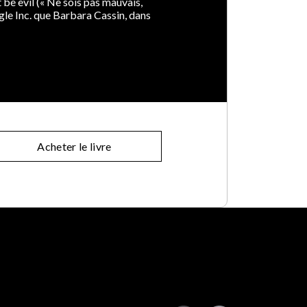
 be evil (« Ne sois pas mauvais,
gle Inc. que Barbara Cassin, dans
Acheter le livre