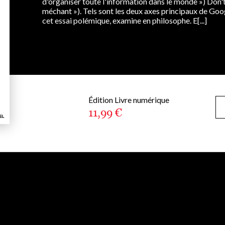
d'organiser toute l'information dans le monde ») Don't
méchant »). Tels sont les deux axes principaux de Goo
cet essai polémique, examine en philosophe. E[...]
Édition Livre numérique
11,99 €