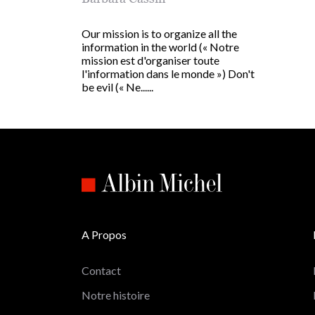
Our mission is to organize all the
information in the world (« Notre
mission est d'organiser toute
l'information dans le monde ») Don't
be evil (« Ne......
A Propos
Contact
Notre histoire