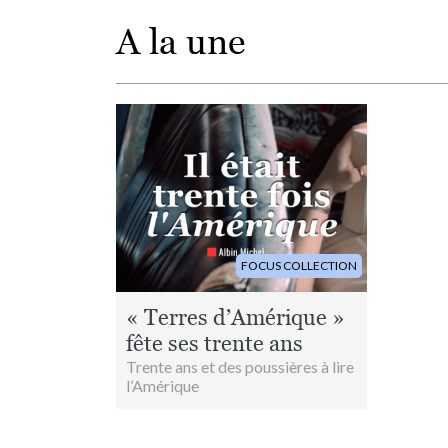
A la une
Image
FOCUS COLLECTION
« Terres d’Amérique »
fête ses trente ans
Trente ans et des poussières à lire
l’Amérique