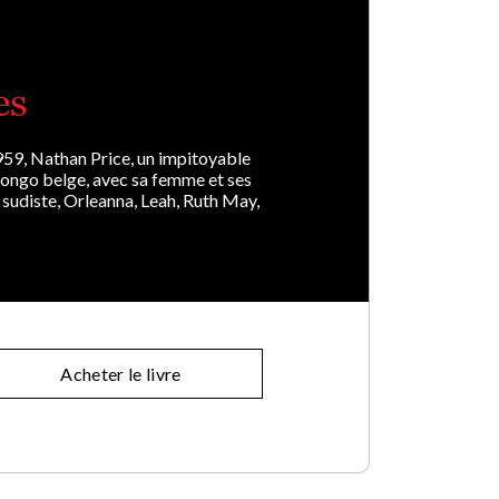
es
959, Nathan Price, un impitoyable
 Congo belge, avec sa femme et ses
 sudiste, Orleanna, Leah, Ruth May,
Acheter le livre