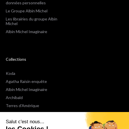
données personnelles
Le Groupe Albin Michel
Les librairies du groupe Albin
Michel
Albin Michel Imaginaire
Collections
Koda
Agatha Raisin enquête
Albin Michel Imaginaire
Archibald
Terres d'Amérique
Espaces Libres Poche
Salut c'est nous...
NOX
les Cookies !