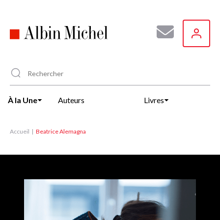
Aller
au
contenu
principal
À la Une
Auteurs
Livres
Accueil
Beatrice Alemagna