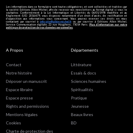
Les informations dans ce formulaire sont toutes obligatoires, et sont collectées et traitées par
la société Editions Albin Michel, afin de recevoir nos newsletters au format digital si vous le
souhaitez. Conformément à la Loi Informatique et Libertés du 06/01/1978 modifiée et au
Règlement (UE) 2016/679, vous disposez notamment d'un droit d'accès, de rectification et
d’opposition aux informations vous concernant. Vous pouvez exercer ces droits en nous
contactant par courriel à
info-site@albin-michel.fr
ou par courrier à Editions Albin Michel,
Service Communication digitale, 22 rue Huyghens, 75014 Paris.
Plus d’information sur notre
politique de protection de vos données personnelles
.
A Propos
Départements
Contact
Littérature
Notre histoire
Essais & docs
Déposer un manuscrit
Sciences humaines
Espace libraire
Spiritualités
Espace presse
Pratique
Rights and permissions
Jeunesse
Mentions légales
Beaux livres
Cookies
BD
Charte de protection des