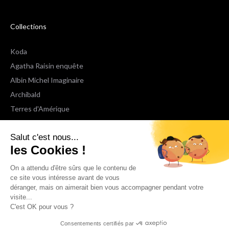
Collections
Koda
Agatha Raisin enquête
Albin Michel Imaginaire
Archibald
Terres d'Amérique
Espaces Libres Poche
Salut c'est nous...
NOX
les Cookies !
Wiz
Voir toutes les collections
On a attendu d'être sûrs que le contenu de
ce site vous intéresse avant de vous
déranger, mais on aimerait bien vous accompagner pendant votre
Nous suivre
visite...
C'est OK pour vous ?
Consentements certifiés par