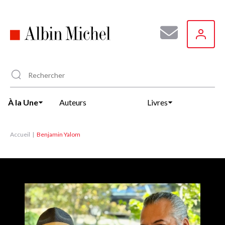
Aller
au
contenu
principal
À la Une
Auteurs
Livres
Accueil
Benjamin Yalom