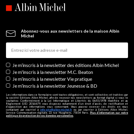
Abonnez-vous aux newsletters de la maison Albin
Michel
Newsletters
Je m’inscris à la newsletter des éditions Albin Michel
Je m'inscris à la newsletter M.C. Beaton
Je m’inscris à la newsletter Vie pratique
Je m’inscris à la newsletter Jeunesse & BD
Les informations dans ce formulaire sont toutes obligatoires, et sont collectées et traitées par
la société Editions Albin Michel, afin de recevoir nos newsletters au format digital si vous le
souhaitez. Conformément à la Loi Informatique et Libertés du 06/01/1978 modifiée et au
Règlement (UE) 2016/679, vous disposez notamment d'un droit d'accès, de rectification et
d’opposition aux informations vous concernant. Vous pouvez exercer ces droits en nous
contactant par courriel à
info-site@albin-michel.fr
ou par courrier à Editions Albin Michel,
Service Communication digitale, 22 rue Huyghens, 75014 Paris.
Plus d’information sur notre
politique de protection de vos données personnelles
.