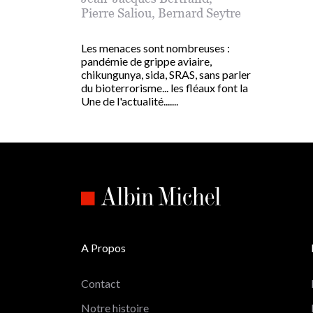
Pierre Saliou
,
Bernard Seytre
Les menaces sont nombreuses :
pandémie de grippe aviaire,
chikungunya, sida, SRAS, sans parler
du bioterrorisme... les fléaux font la
Une de l'actualité.......
A Propos
Contact
Notre histoire