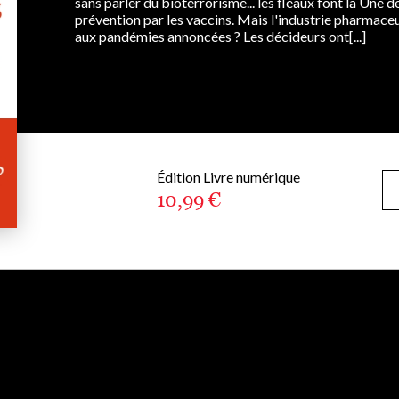
sans parler du bioterrorisme... les fléaux font la Une de 
prévention par les vaccins. Mais l'industrie pharmaceut
aux pandémies annoncées ? Les décideurs ont[...]
Édition Livre numérique
10,99 €