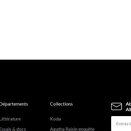
Départements
Collections
Ab
Al
Littérature
Koda
Essais & docs
Agatha Raisin enquête