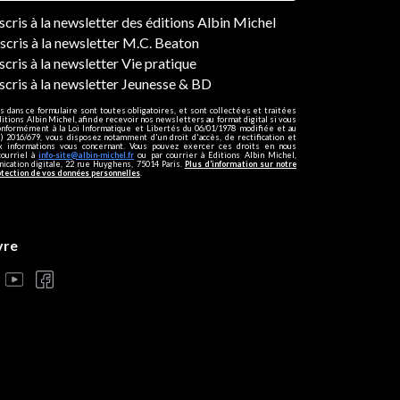
ers
nscris à la newsletter des éditions Albin Michel
nscris à la newsletter M.C. Beaton
scris à la newsletter Vie pratique
nscris à la newsletter Jeunesse & BD
s dans ce formulaire sont toutes obligatoires, et sont collectées et traitées
ditions Albin Michel, afin de recevoir nos newsletters au format digital si vous
onformément à la Loi Informatique et Libertés du 06/01/1978 modifiée et au
 2016/679, vous disposez notamment d'un droit d'accès, de rectification et
ux informations vous concernant. Vous pouvez exercer ces droits en nous
courriel à
info-site@albin-michel.fr
ou par courrier à Editions Albin Michel,
cation digitale, 22 rue Huyghens, 75014 Paris.
Plus d’information sur notre
otection de vos données personnelles
.
vre
s réglementations. Personnalisez vos préférences pour contrôler