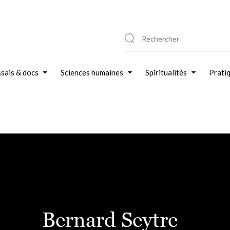
sais & docs
Sciences humaines
Spiritualités
Prati
Bernard Seytre