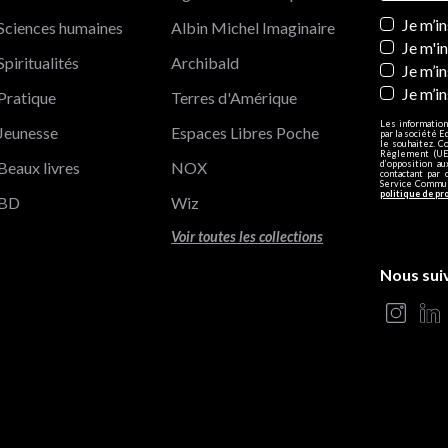
Newslett
Je m’i
Sciences humaines
Albin Michel Imaginaire
Je m'i
Spiritualités
Archibald
Je m’in
Je m’i
Pratique
Terres d'Amérique
Les information
Jeunesse
Espaces Libres Poche
par la société E
le souhaitez. C
Règlement (UE)
Beaux livres
NOX
d’opposition a
contactant par 
Service Communi
politique de pr
BD
Wiz
Voir toutes les collections
Nous sui
s Options
ètres de confidentialité, en garantissant la conformité avec le