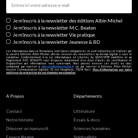
Newsletters
Je m’inscris à la newsletter des éditions Albin Michel
Je m'inscris à la newsletter M.C. Beaton
Je m’inscris à la newsletter Vie pratique
Je m’inscris à la newsletter Jeunesse & BD
Les informations dans ce formulaire sont toutes obligatoires, et sont collectées et traitées par
la société Editions Albin Michel, afin de recevoir nos newsletters au format digital si vous le
souhaitez. Conformément à la Loi Informatique et Libertés du 06/01/1978 modifiée et au
Règlement (UE) 2016/679, vous disposez notamment d'un droit d'accès, de rectification et
d’opposition aux informations vous concernant. Vous pouvez exercer ces droits en nous
contactant par courriel à
info-site@albin-michel.fr
ou par courrier à Editions Albin Michel,
Service Communication digitale, 22 rue Huyghens, 75014 Paris.
Plus d’information sur notre
politique de protection de vos données personnelles
.
A Propos
Départements
Contact
Littérature
Notre histoire
Essais & docs
Déposer un manuscrit
Sciences humaines
Espace libraire
Spiritualités