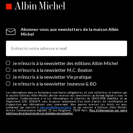
Abonnez-vous aux newsletters de la maison Albin
Michel
Newsletters
Je m’inscris à la newsletter des éditions Albin Michel
Je m'inscris à la newsletter M.C. Beaton
Je m’inscris à la newsletter Vie pratique
Je m’inscris à la newsletter Jeunesse & BD
Les informations dans ce formulaire sont toutes obligatoires, et sont collectées et traitées par
la société Editions Albin Michel, afin de recevoir nos newsletters au format digital si vous le
souhaitez. Conformément à la Loi Informatique et Libertés du 06/01/1978 modifiée et au
Règlement (UE) 2016/679, vous disposez notamment d'un droit d'accès, de rectification et
d’opposition aux informations vous concernant. Vous pouvez exercer ces droits en nous
contactant par courriel à
info-site@albin-michel.fr
ou par courrier à Editions Albin Michel,
Service Communication digitale, 22 rue Huyghens, 75014 Paris.
Plus d’information sur notre
politique de protection de vos données personnelles
.