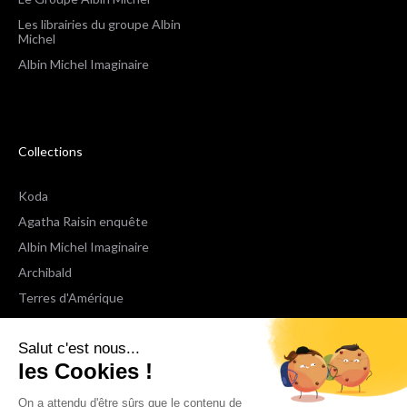
Les librairies du groupe Albin
Michel
Albin Michel Imaginaire
Collections
Koda
Agatha Raisin enquête
Albin Michel Imaginaire
Archibald
Terres d'Amérique
Espaces Libres Poche
Salut c'est nous...
NOX
les Cookies !
Wiz
Voir toutes les collections
On a attendu d'être sûrs que le contenu de