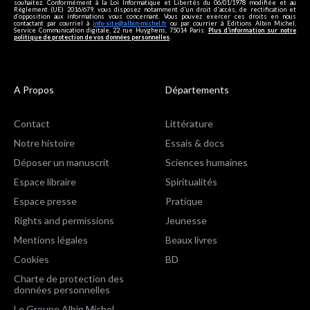
souhaitez. Conformément à la Loi Informatique et Libertés du 06/01/1978 modifiée et au
Règlement (UE) 2016/679, vous disposez notamment d'un droit d'accès, de rectification et
d’opposition aux informations vous concernant. Vous pouvez exercer ces droits en nous
contactant par courriel à
info-site@albin-michel.fr
ou par courrier à Editions Albin Michel,
Service Communication digitale, 22 rue Huyghens, 75014 Paris.
Plus d’information sur notre
politique de protection de vos données personnelles
.
A Propos
Départements
Contact
Littérature
Notre histoire
Essais & docs
Déposer un manuscrit
Sciences humaines
Espace libraire
Spiritualités
Espace presse
Pratique
Rights and permissions
Jeunesse
Mentions légales
Beaux livres
Cookies
BD
Charte de protection des
données personnelles
Le Groupe Albin Michel