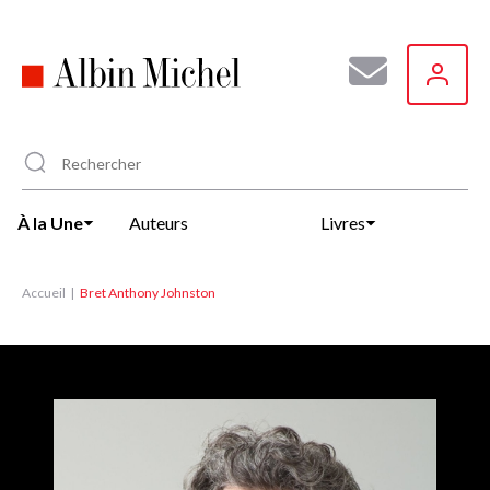
Aller
au
contenu
principal
À la Une
Auteurs
Livres
Accueil
Bret Anthony Johnston