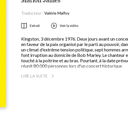
Marlon James
Traducteur :
Valérie Malfoy
Extrait
Voir la vidéo
Kingston, 3 décembre 1976. Deux jours avant un conce
en faveur de la paix organisé par le parti au pouvoir, da
un climat d'extrême tension politique, sept hommes ar
font irruption au domicile de Bob Marley. Le chanteur e
touché à la poitrine et au bras. Pourtant, à la date prévue
réunit 80 000 personnes lors d'un concert historique
Construit comme une vaste fresque épique abritant
LIRE LA SUITE
plusieurs voix et des dizaines de personnages, ce livre
monumental, couronné par le Man Booker Prize 2015,
nous entraîne en Jamaïque et aux états-Unis, des année
1970 à nos jours. Convoquant hommes politiques,
journalistes, agents de la CIA, barons de la drogue et
membres de gangs, il s'interroge avec force sur les
éternelles questions du pouvoir, de l'argent, de la politi
et de la violence du monde.
S'affirmant ici comme le fils spirituel de Toni Morrison 
James Ellroy, Marlon James signe un livre hors normes,