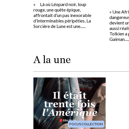
« Là où Léopard noir, loup
rouge, une quête épique,
« Une Afri
affrontait d’un pas inexorable
dangereuse
d’interminables péripéties, La
devient u
Sorcière de Lune est une......
aussi réal
Tolkien a 
Gaiman.....
A la une
Image
FOCUS COLLECTION