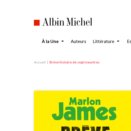
Aller
au
contenu
principal
À la Une
Auteurs
Littérature
Es
Accueil
Brève histoire de sept meurtres