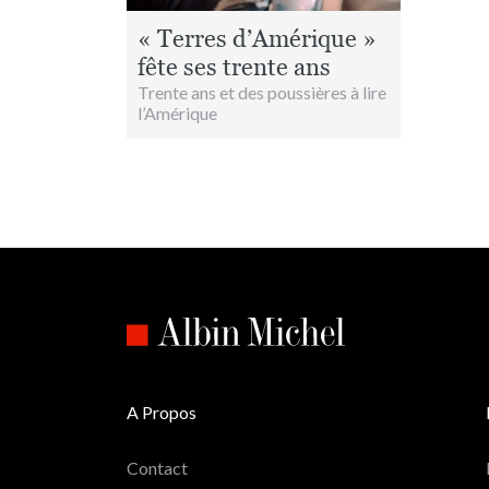
« Terres d’Amérique »
fête ses trente ans
Trente ans et des poussières à lire
l’Amérique
A Propos
Contact