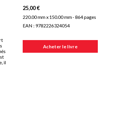
25,00 €
220.00 mm x
150.00 mm
- 864 pages
EAN : 9782226324054
rt
ns
Acheter le livre
més
st
, il
s
que
et