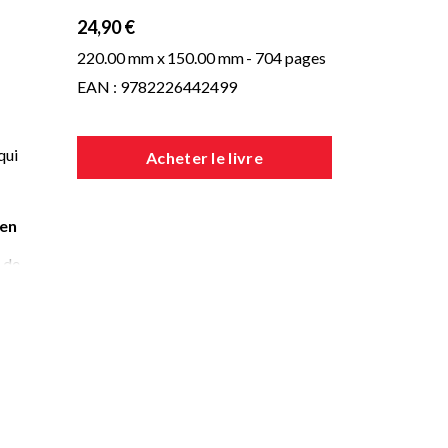
24,90 €
220.00 mm x
150.00 mm
- 704 pages
EAN : 9782226442499
qui
Acheter le livre
 en
t de
 de
.
»
es