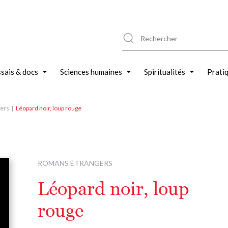
sais & docs
Sciences humaines
Spiritualités
Prati
ers
Léopard noir, loup rouge
ROMANS ÉTRANGERS
Léopard noir, loup
rouge