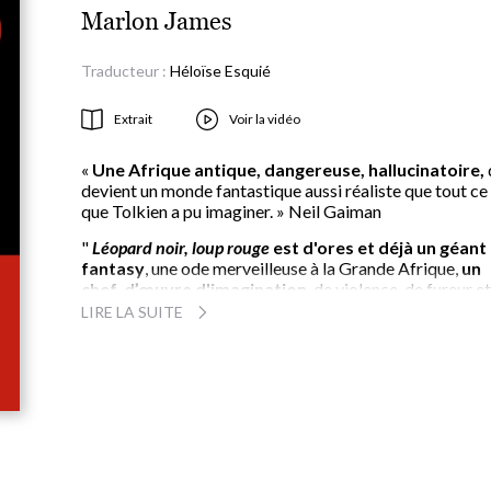
Marlon James
Traducteur :
Héloïse Esquié
Extrait
Voir la vidéo
«
Une Afrique antique, dangereuse, hallucinatoire,
devient un monde fantastique aussi réaliste que tout ce
que Tolkien a pu imaginer. » Neil Gaiman
"
Léopard noir, loup rouge
est d'ores et déjà un géant
fantasy
, une ode merveilleuse à la Grande Afrique,
un
chef-d’œuvre d'imagination
, de violence, de fureur e
grâce. " Page des libraires
LIRE LA SUITE
«
Aucun roman n’est aussi grisant que cette œuvre
fantasy sanglante, profane, bourrée de références
The Wall Street Journal
« Grivois (ok, sale), lyrique, poignant, violent, tapageur,
drôle (salement hilarant), complexe, mystérieux, mais
toujours élégamment contrôlé.
Une œuvre
incontestablement brillante.
» The Los Angeles Tim