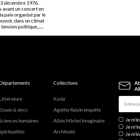
 3 décembre 1976.
s avant un concert en
la paix organisé par le
ouvoir, dans un climat
ension politique,......
Départements
Collections
Ab
Al
Littérature
Koda
Essais & docs
Agatha Raisin enquête
Newslett
Je m’i
Sciences humaines
Albin Michel Imaginaire
Je m'i
Spiritualités
Archibald
Je m’in