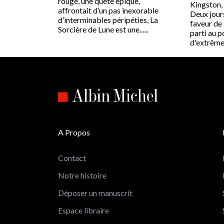
rouge, une quête épique,
Kingston,
affrontait d’un pas inexorable
Deux jour
d’interminables péripéties, La
faveur de 
Sorcière de Lune est une......
parti au p
d'extrême t
A Propos
Contact
Notre histoire
Déposer un manuscrit
Espace libraire