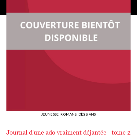
JEUNESSE,
ROMANS,
DÈS 8 ANS
Journal d'une ado vraiment déjantée - tome 2