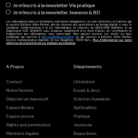
Je m’inscris à la newsletter Vie pratique
Je m’inscris à la newsletter Jeunesse & BD
Les informations dans ce formulaire sont toutes obligatoires, et sont collectées et traitées par
la société Editions Albin Michel, afin de recevoir nos newsletters au format digital si vous le
souhaitez. Conformément à la Loi Informatique et Libertés du 06/01/1978 modifiée et au
Règlement (UE) 2016/679, vous disposez notamment d'un droit d'accès, de rectification et
d’opposition aux informations vous concernant. Vous pouvez exercer ces droits en nous
contactant par courriel à
info-site@albin-michel.fr
ou par courrier à Editions Albin Michel,
Service Communication digitale, 22 rue Huyghens, 75014 Paris.
Plus d’information sur notre
politique de protection de vos données personnelles
.
A Propos
Départements
Contact
Littérature
Notre histoire
Essais & docs
Déposer un manuscrit
Sciences humaines
Espace libraire
Spiritualités
Espace presse
Pratique
Rights and permissions
Jeunesse
Mentions légales
Beaux livres