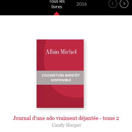
Tous les
2016
livres
Journal d'une ado vraiment déjantée - tome 2
Candy Harper