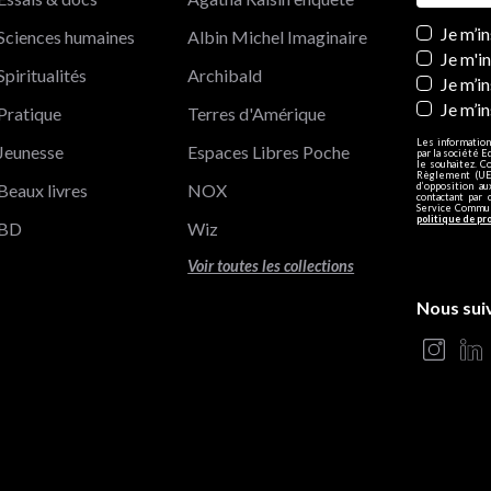
Newslett
Je m’i
Sciences humaines
Albin Michel Imaginaire
Je m'i
Spiritualités
Archibald
Je m’in
Je m’i
Pratique
Terres d'Amérique
Les information
Jeunesse
Espaces Libres Poche
par la société E
le souhaitez. C
Règlement (UE)
Beaux livres
NOX
d’opposition a
contactant par 
Service Communi
politique de pr
BD
Wiz
Voir toutes les collections
Nous sui
s Options
ètres de confidentialité, en garantissant la conformité avec le