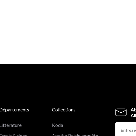
Départements
Collections
Ab
Al
Littérature
Koda
Essais & docs
Agatha Raisin enquête