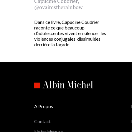
Capucine Coudrier
,
@ovairestherainbow
Dans ce livre, Capucine Coudrier
raconte ce que beaucoup
d’adolescentes vivent en silence : les
violences conjugales, dissimulées
derrière la façade......
A Propos
Contact
Notre histoire