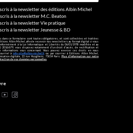
ers
nscris à la newsletter des éditions Albin Michel
nscris à la newsletter M.C. Beaton
scris à la newsletter Vie pratique
nscris à la newsletter Jeunesse & BD
s dans ce formulaire sont toutes obligatoires, et sont collectées et traitées
ditions Albin Michel, afin de recevoir nos newsletters au format digital si vous
onformément à la Loi Informatique et Libertés du 06/01/1978 modifiée et au
 2016/679, vous disposez notamment d'un droit d'accès, de rectification et
ux informations vous concernant. Vous pouvez exercer ces droits en nous
courriel à
info-site@albin-michel.fr
ou par courrier à Editions Albin Michel,
cation digitale, 22 rue Huyghens, 75014 Paris.
Plus d’information sur notre
otection de vos données personnelles
.
vre
s réglementations. Personnalisez vos préférences pour contrôler