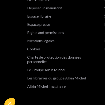
Déposer un manuscrit
Espace libraire
Espace presse
Rights and permissions
Mentions légales
ut c'est nous...
Cookies
s Cookies !
Charte de protection des données
a attendu d'être sûrs que le contenu de ce site vous intéresse
personnelles
nt de vous déranger, mais on aimerait bien vous
ompagner pendant votre visite...
Le Groupe Albin Michel
st OK pour vous ?
Les librairies du groupe Albin Michel
Consentements certifiés par
Albin Michel Imaginaire
Non merci
Je choisis
OK pour moi
Axeptio consent
Plateforme de Gestion du Consentement : Personnalisez vo
Notre plateforme vous permet d'adapter et de gérer vos param