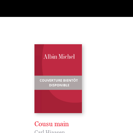
Cousu main
Carl Hiaasen