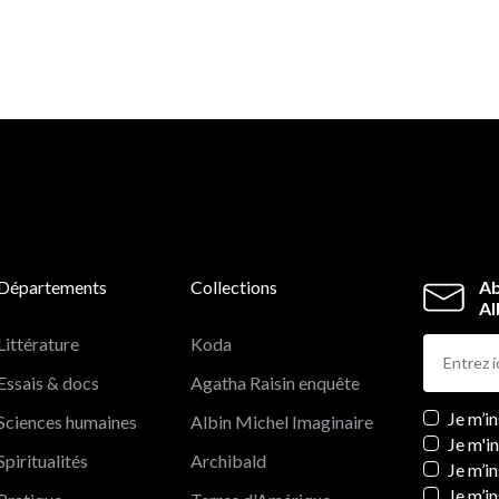
Départements
Collections
Ab
Al
Littérature
Koda
Essais & docs
Agatha Raisin enquête
Newslett
Je m’i
Sciences humaines
Albin Michel Imaginaire
Je m'i
Spiritualités
Archibald
Je m’in
Je m’i