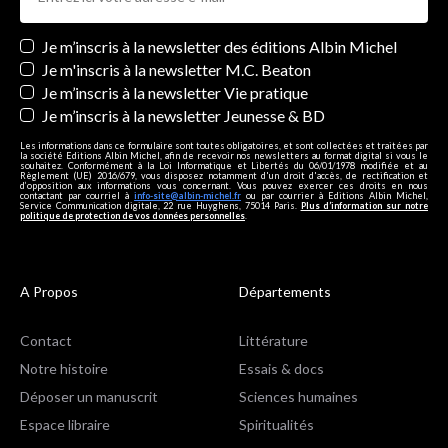
Newsletters
Je m’inscris à la newsletter des éditions Albin Michel
Je m'inscris à la newsletter M.C. Beaton
Je m’inscris à la newsletter Vie pratique
Je m’inscris à la newsletter Jeunesse & BD
Les informations dans ce formulaire sont toutes obligatoires, et sont collectées et traitées par
la société Editions Albin Michel, afin de recevoir nos newsletters au format digital si vous le
souhaitez. Conformément à la Loi Informatique et Libertés du 06/01/1978 modifiée et au
Règlement (UE) 2016/679, vous disposez notamment d'un droit d'accès, de rectification et
d’opposition aux informations vous concernant. Vous pouvez exercer ces droits en nous
contactant par courriel à
info-site@albin-michel.fr
ou par courrier à Editions Albin Michel,
Service Communication digitale, 22 rue Huyghens, 75014 Paris.
Plus d’information sur notre
politique de protection de vos données personnelles
.
A Propos
Départements
Contact
Littérature
Notre histoire
Essais & docs
Déposer un manuscrit
Sciences humaines
Espace libraire
Spiritualités