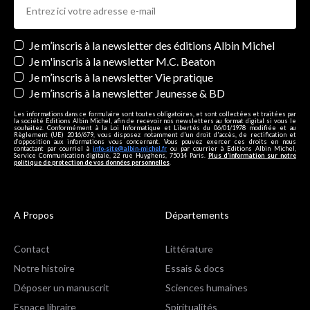
Newsletters
Je m’inscris à la newsletter des éditions Albin Michel
Je m'inscris à la newsletter M.C. Beaton
Je m’inscris à la newsletter Vie pratique
Je m’inscris à la newsletter Jeunesse & BD
Les informations dans ce formulaire sont toutes obligatoires, et sont collectées et traitées par
la société Editions Albin Michel, afin de recevoir nos newsletters au format digital si vous le
souhaitez. Conformément à la Loi Informatique et Libertés du 06/01/1978 modifiée et au
Règlement (UE) 2016/679, vous disposez notamment d'un droit d'accès, de rectification et
d’opposition aux informations vous concernant. Vous pouvez exercer ces droits en nous
contactant par courriel à
info-site@albin-michel.fr
ou par courrier à Editions Albin Michel,
Service Communication digitale, 22 rue Huyghens, 75014 Paris.
Plus d’information sur notre
politique de protection de vos données personnelles
.
A Propos
Départements
Contact
Littérature
Notre histoire
Essais & docs
Déposer un manuscrit
Sciences humaines
Espace libraire
Spiritualités