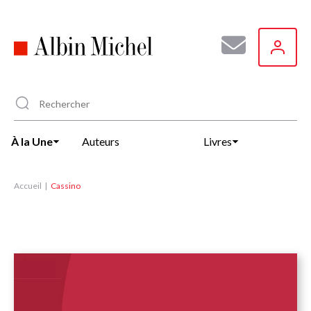
Aller
au
contenu
principal
À la Une
Auteurs
Livres
Accueil
Cassino