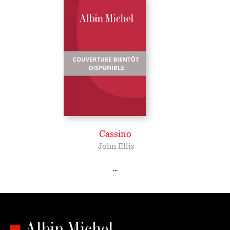
Cassino
John Ellis
...