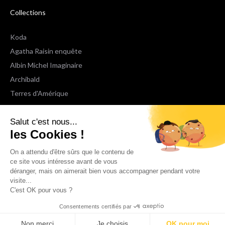
Collections
Koda
Agatha Raisin enquête
Albin Michel Imaginaire
Archibald
Terres d'Amérique
Espaces Libres Poche
Salut c'est nous...
NOX
les Cookies !
Wiz
Voir toutes les collections
On a attendu d'être sûrs que le contenu de
ce site vous intéresse avant de vous
déranger, mais on aimerait bien vous accompagner pendant votre
Nous suivre
visite...
C'est OK pour vous ?
Consentements certifiés par
Non merci
Je choisis
OK pour moi