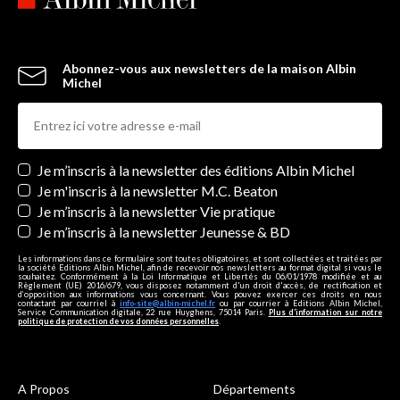
Abonnez-vous aux newsletters de la maison Albin
Michel
Newsletters
Je m’inscris à la newsletter des éditions Albin Michel
Je m'inscris à la newsletter M.C. Beaton
Je m’inscris à la newsletter Vie pratique
Je m’inscris à la newsletter Jeunesse & BD
Les informations dans ce formulaire sont toutes obligatoires, et sont collectées et traitées par
la société Editions Albin Michel, afin de recevoir nos newsletters au format digital si vous le
souhaitez. Conformément à la Loi Informatique et Libertés du 06/01/1978 modifiée et au
Règlement (UE) 2016/679, vous disposez notamment d'un droit d'accès, de rectification et
d’opposition aux informations vous concernant. Vous pouvez exercer ces droits en nous
contactant par courriel à
info-site@albin-michel.fr
ou par courrier à Editions Albin Michel,
Service Communication digitale, 22 rue Huyghens, 75014 Paris.
Plus d’information sur notre
politique de protection de vos données personnelles
.
A Propos
Départements