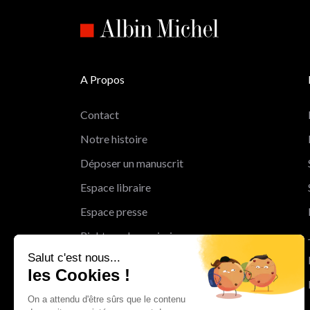
A Propos
Contact
Notre histoire
Déposer un manuscrit
Espace libraire
Espace presse
Rights and permissions
Salut c'est nous...
Mentions légales
les Cookies !
Cookies
On a attendu d'être sûrs que le contenu
Charte de protection des données