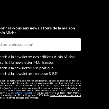
onnez-vous aux newsletters de la maison
bin Michel
ers
nscris à la newsletter des éditions Albin Michel
nscris à la newsletter M.C. Beaton
scris à la newsletter Vie pratique
nscris à la newsletter Jeunesse & BD
s dans ce formulaire sont toutes obligatoires, et sont collectées et traitées
ditions Albin Michel, afin de recevoir nos newsletters au format digital si vous
onformément à la Loi Informatique et Libertés du 06/01/1978 modifiée et au
 2016/679, vous disposez notamment d'un droit d'accès, de rectification et
ux informations vous concernant. Vous pouvez exercer ces droits en nous
courriel à
info-site@albin-michel.fr
ou par courrier à Editions Albin Michel,
cation digitale, 22 rue Huyghens, 75014 Paris.
Plus d’information sur notre
otection de vos données personnelles
.