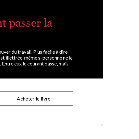
nt passer la
ver du travail. Plus facile à dire
 est illettrée, même si personne ne le
a. Entre eux le courant passe, mais
Acheter le livre