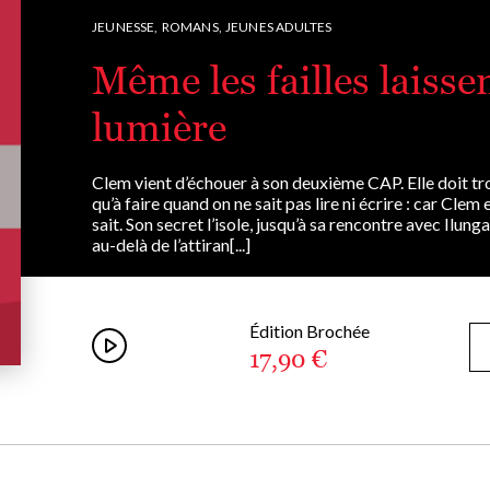
JEUNESSE,
ROMANS,
JEUNES ADULTES
Même les failles laisse
lumière
Clem vient d’échouer à son deuxième CAP. Elle doit trou
qu’à faire quand on ne sait pas lire ni écrire : car Clem
sait. Son secret l’isole, jusqu’à sa rencontre avec Ilung
au-delà de l’attiran[...]
Édition Brochée
17,90 €