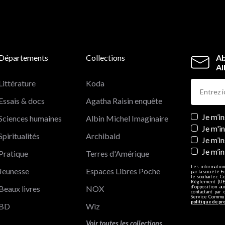
Départements
Collections
Ab
Al
Littérature
Koda
Essais & docs
Agatha Raisin enquête
Newslett
Je m’i
Sciences humaines
Albin Michel Imaginaire
Je m'i
Spiritualités
Archibald
Je m’in
Je m’i
Pratique
Terres d'Amérique
Les information
Jeunesse
Espaces Libres Poche
par la société E
le souhaitez. C
Règlement (UE)
Beaux livres
NOX
d’opposition a
contactant par 
Service Communi
politique de pr
BD
Wiz
Voir toutes les collections