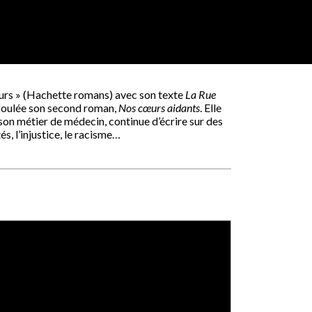
urs » (Hachette romans) avec son texte
La Rue
a foulée son second roman,
Nos cœurs aidants
. Elle
de son métier de médecin, continue d’écrire sur des
s, l’injustice, le racisme…