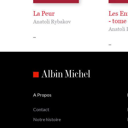
La Peur
Les Enf
- tome 
Anatoli Rybakov
Anatoli
...
...
A Propos
Contact
Notre histoire