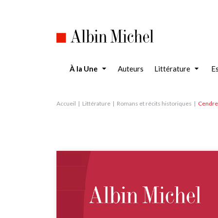
Aller
au
contenu
principal
À la Une
Auteurs
Littérature
Es
Accueil
Littérature
Romans et récits historiques
Cendres