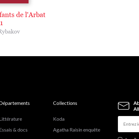
ants de l'Arbat
1
 Rybakov
Départements
Collections
Ab
Al
Littérature
Koda
Essais & docs
Agatha Raisin enquête