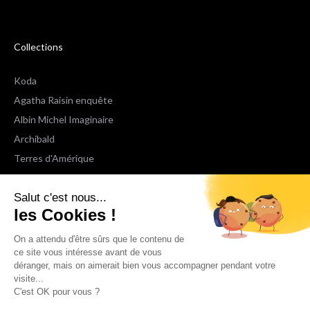
Collections
Koda
Agatha Raisin enquête
Albin Michel Imaginaire
Archibald
Terres d'Amérique
Espaces Libres Poche
Salut c'est nous...
NOX
les Cookies !
Wiz
Voir toutes les collections
On a attendu d'être sûrs que le contenu de
ce site vous intéresse avant de vous
déranger, mais on aimerait bien vous accompagner pendant votre
Nous suivre
visite...
C'est OK pour vous ?