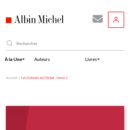
Aller
au
contenu
principal
À la Une
Auteurs
Livres
Accueil
Les Enfants de l'Arbat - tome 1