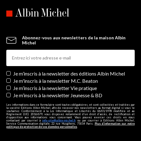
Abonnez-vous aux newsletters de la maison Albin
Michel
Newsletters
Je m’inscris à la newsletter des éditions Albin Michel
Je m'inscris à la newsletter M.C. Beaton
Je m’inscris à la newsletter Vie pratique
Je m’inscris à la newsletter Jeunesse & BD
Les informations dans ce formulaire sont toutes obligatoires, et sont collectées et traitées par
la société Editions Albin Michel, afin de recevoir nos newsletters au format digital si vous le
souhaitez. Conformément à la Loi Informatique et Libertés du 06/01/1978 modifiée et au
Règlement (UE) 2016/679, vous disposez notamment d'un droit d'accès, de rectification et
d’opposition aux informations vous concernant. Vous pouvez exercer ces droits en nous
contactant par courriel à
info-site@albin-michel.fr
ou par courrier à Editions Albin Michel,
Service Communication digitale, 22 rue Huyghens, 75014 Paris.
Plus d’information sur notre
politique de protection de vos données personnelles
.