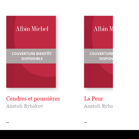
Cendres et poussières
La Peur
Anatoli Rybakov
Anatoli Rybakov
...
...