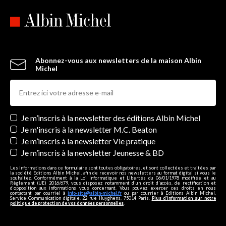
Abonnez-vous aux newsletters de la maison Albin
Michel
Newsletters
Je m’inscris à la newsletter des éditions Albin Michel
Je m'inscris à la newsletter M.C. Beaton
Je m’inscris à la newsletter Vie pratique
Je m’inscris à la newsletter Jeunesse & BD
Les informations dans ce formulaire sont toutes obligatoires, et sont collectées et traitées par
la société Editions Albin Michel, afin de recevoir nos newsletters au format digital si vous le
souhaitez. Conformément à la Loi Informatique et Libertés du 06/01/1978 modifiée et au
Règlement (UE) 2016/679, vous disposez notamment d'un droit d'accès, de rectification et
d’opposition aux informations vous concernant. Vous pouvez exercer ces droits en nous
contactant par courriel à
info-site@albin-michel.fr
ou par courrier à Editions Albin Michel,
Service Communication digitale, 22 rue Huyghens, 75014 Paris.
Plus d’information sur notre
politique de protection de vos données personnelles
.