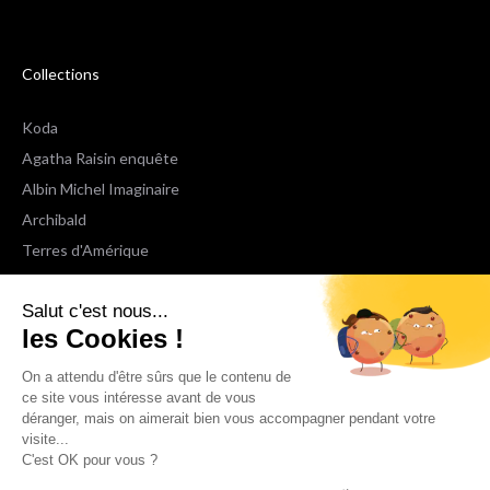
Collections
Koda
Agatha Raisin enquête
Albin Michel Imaginaire
Archibald
Terres d'Amérique
Espaces Libres Poche
Salut c'est nous...
NOX
les Cookies !
Wiz
Voir toutes les collections
On a attendu d'être sûrs que le contenu de
ce site vous intéresse avant de vous
déranger, mais on aimerait bien vous accompagner pendant votre
Nous suivre
visite...
C'est OK pour vous ?