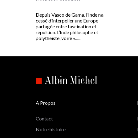
Depuis Vasco de Gama, l’Inde n’a
cessé d’interpeller une Europe
partagée entre fascination et
répulsion. L’Inde philosophe et
polythéiste, voire «......
A Propos
Contact
Notre histoire