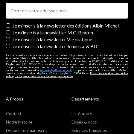
Newsletters
Je m’inscris à la newsletter des éditions Albin Michel
Je m'inscris à la newsletter M.C. Beaton
Je m’inscris à la newsletter Vie pratique
Je m’inscris à la newsletter Jeunesse & BD
Les informations dans ce formulaire sont toutes obligatoires, et sont collectées et traitées par
la société Editions Albin Michel, afin de recevoir nos newsletters au format digital si vous le
souhaitez. Conformément à la Loi Informatique et Libertés du 06/01/1978 modifiée et au
Règlement (UE) 2016/679, vous disposez notamment d'un droit d'accès, de rectification et
d’opposition aux informations vous concernant. Vous pouvez exercer ces droits en nous
contactant par courriel à
info-site@albin-michel.fr
ou par courrier à Editions Albin Michel,
Service Communication digitale, 22 rue Huyghens, 75014 Paris.
Plus d’information sur notre
politique de protection de vos données personnelles
.
A Propos
Départements
Contact
Littérature
Notre histoire
Essais & docs
Déposer un manuscrit
Sciences humaines