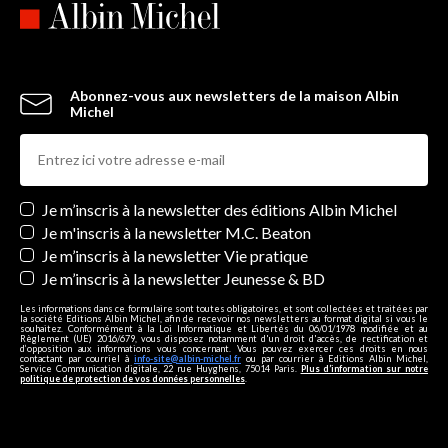
Abonnez-vous aux newsletters de la maison Albin
Michel
Newsletters
Je m’inscris à la newsletter des éditions Albin Michel
Je m'inscris à la newsletter M.C. Beaton
Je m’inscris à la newsletter Vie pratique
Je m’inscris à la newsletter Jeunesse & BD
Les informations dans ce formulaire sont toutes obligatoires, et sont collectées et traitées par
la société Editions Albin Michel, afin de recevoir nos newsletters au format digital si vous le
souhaitez. Conformément à la Loi Informatique et Libertés du 06/01/1978 modifiée et au
Règlement (UE) 2016/679, vous disposez notamment d'un droit d'accès, de rectification et
d’opposition aux informations vous concernant. Vous pouvez exercer ces droits en nous
contactant par courriel à
info-site@albin-michel.fr
ou par courrier à Editions Albin Michel,
Service Communication digitale, 22 rue Huyghens, 75014 Paris.
Plus d’information sur notre
politique de protection de vos données personnelles
.