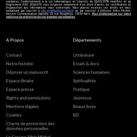
souhaitez. Conformément à la Loi Informatique et Libertés du 06/01/1978 modifiée et au
Règlement (UE) 2016/679, vous disposez notamment d'un droit d'accès, de rectification et
d’opposition aux informations vous concernant. Vous pouvez exercer ces droits en nous
contactant par courriel à
info-site@albin-michel.fr
ou par courrier à Editions Albin Michel,
Service Communication digitale, 22 rue Huyghens, 75014 Paris.
Plus d’information sur notre
politique de protection de vos données personnelles
.
A Propos
Départements
Contact
Littérature
Notre histoire
Essais & docs
Déposer un manuscrit
Sciences humaines
Espace libraire
Spiritualités
Espace presse
Pratique
Rights and permissions
Jeunesse
Mentions légales
Beaux livres
Cookies
BD
Charte de protection des
données personnelles
Le Groupe Albin Michel