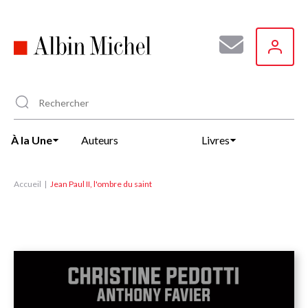
Aller
au
contenu
principal
À la Une
Auteurs
Livres
Accueil
Jean Paul II, l'ombre du saint