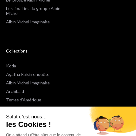
Les librairies du groupe Albin
Michel
Albin Michel Imaginaire
Collections
Koda
Agatha Raisin enquête
Albin Michel Imaginaire
Archibald
Terres d'Amérique
Espaces Libres Poche
Salut c'est nous...
NOX
les Cookies !
Wiz
Voir toutes les collections
On a attendu d'être sûrs que le contenu de