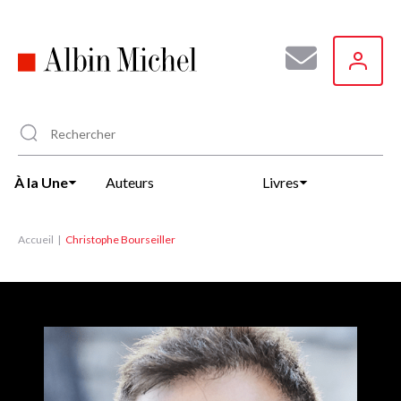
Aller
au
contenu
principal
À la Une
Auteurs
Livres
Accueil
Christophe Bourseiller