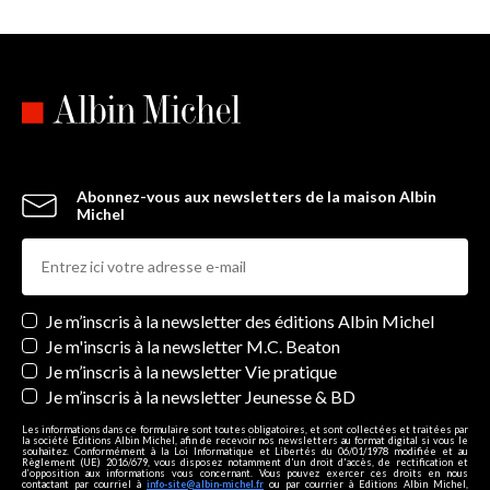
Abonnez-vous aux newsletters de la maison Albin
Michel
Newsletters
Je m’inscris à la newsletter des éditions Albin Michel
Je m'inscris à la newsletter M.C. Beaton
Je m’inscris à la newsletter Vie pratique
Je m’inscris à la newsletter Jeunesse & BD
Les informations dans ce formulaire sont toutes obligatoires, et sont collectées et traitées par
la société Editions Albin Michel, afin de recevoir nos newsletters au format digital si vous le
souhaitez. Conformément à la Loi Informatique et Libertés du 06/01/1978 modifiée et au
Règlement (UE) 2016/679, vous disposez notamment d'un droit d'accès, de rectification et
d’opposition aux informations vous concernant. Vous pouvez exercer ces droits en nous
contactant par courriel à
info-site@albin-michel.fr
ou par courrier à Editions Albin Michel,