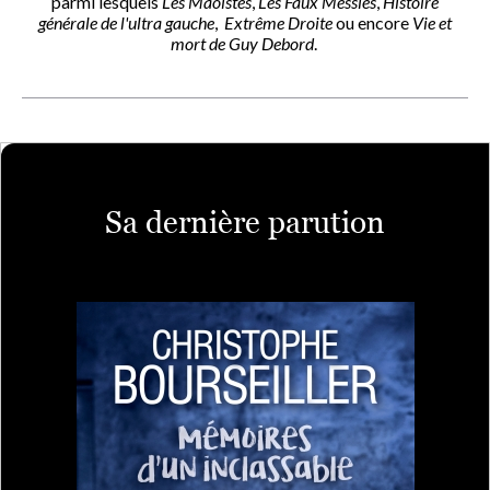
parmi lesquels
Les Maoïstes
,
Les Faux Messies
,
Histoire
générale de l'ultra gauche
,
Extrême Droite
ou encore
Vie et
mort de Guy Debord
.
Sa dernière parution