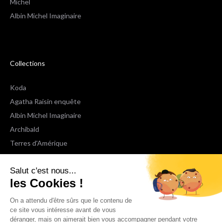
Michel
Albin Michel Imaginaire
Collections
Koda
Agatha Raisin enquête
Albin Michel Imaginaire
Archibald
Terres d'Amérique
Espaces Libres Poche
Salut c'est nous...
NOX
les Cookies !
Wiz
Voir toutes les collections
On a attendu d'être sûrs que le contenu de
ce site vous intéresse avant de vous
déranger, mais on aimerait bien vous accompagner pendant votre