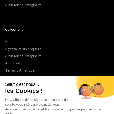
Albin Michel Imaginaire
Collections
Koda
Agatha Raisin enquête
Albin Michel Imaginaire
Archibald
Terres d'Amérique
Espaces Libres Poche
Salut c'est nous...
NOX
les Cookies !
Wiz
Voir toutes les collections
On a attendu d'être sûrs que le contenu de
ce site vous intéresse avant de vous
déranger, mais on aimerait bien vous accompagner pendant votre
Nous suivre