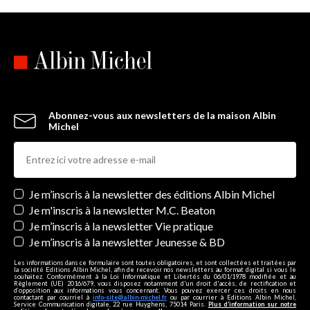
Abonnez-vous aux newsletters de la maison Albin
Michel
Newsletters
Je m’inscris à la newsletter des éditions Albin Michel
Je m'inscris à la newsletter M.C. Beaton
Je m’inscris à la newsletter Vie pratique
Je m’inscris à la newsletter Jeunesse & BD
Les informations dans ce formulaire sont toutes obligatoires, et sont collectées et traitées par
la société Editions Albin Michel, afin de recevoir nos newsletters au format digital si vous le
souhaitez. Conformément à la Loi Informatique et Libertés du 06/01/1978 modifiée et au
Règlement (UE) 2016/679, vous disposez notamment d'un droit d'accès, de rectification et
d’opposition aux informations vous concernant. Vous pouvez exercer ces droits en nous
contactant par courriel à
info-site@albin-michel.fr
ou par courrier à Editions Albin Michel,
Service Communication digitale, 22 rue Huyghens, 75014 Paris.
Plus d’information sur notre