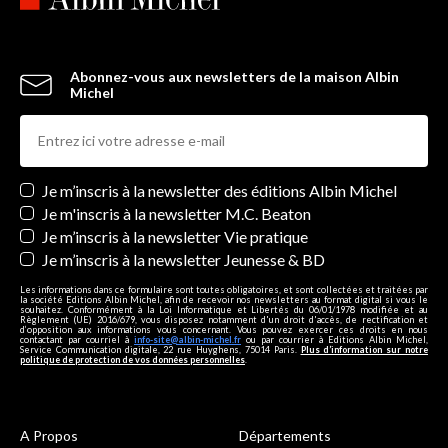
Abonnez-vous aux newsletters de la maison Albin
Michel
Newsletters
Je m’inscris à la newsletter des éditions Albin Michel
Je m'inscris à la newsletter M.C. Beaton
Je m’inscris à la newsletter Vie pratique
Je m’inscris à la newsletter Jeunesse & BD
Les informations dans ce formulaire sont toutes obligatoires, et sont collectées et traitées par
la société Editions Albin Michel, afin de recevoir nos newsletters au format digital si vous le
souhaitez. Conformément à la Loi Informatique et Libertés du 06/01/1978 modifiée et au
Règlement (UE) 2016/679, vous disposez notamment d'un droit d'accès, de rectification et
d’opposition aux informations vous concernant. Vous pouvez exercer ces droits en nous
contactant par courriel à
info-site@albin-michel.fr
ou par courrier à Editions Albin Michel,
Service Communication digitale, 22 rue Huyghens, 75014 Paris.
Plus d’information sur notre
politique de protection de vos données personnelles
.
A Propos
Départements