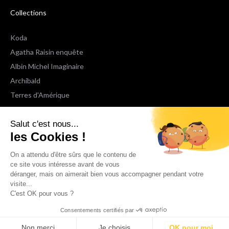
Collections
Koda
Agatha Raisin enquête
Albin Michel Imaginaire
Archibald
Terres d'Amérique
Espaces Libres Poche
Salut c'est nous...
NOX
les Cookies !
Wiz
Voir toutes les collections
On a attendu d'être sûrs que le contenu de
ce site vous intéresse avant de vous
déranger, mais on aimerait bien vous accompagner pendant votre
Nous suivre
visite...
C'est OK pour vous ?
Consentements certifiés par
Non merci
Je choisis
OK pour moi