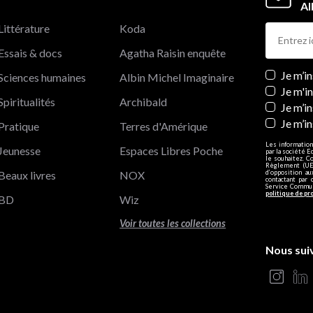
Al
Littérature
Koda
Essais & docs
Agatha Raisin enquête
Newslett
Je m’i
Sciences humaines
Albin Michel Imaginaire
Je m'i
Spiritualités
Archibald
Je m’in
Je m’i
Pratique
Terres d'Amérique
Les information
Jeunesse
Espaces Libres Poche
par la société E
le souhaitez. C
Règlement (UE)
Beaux livres
NOX
d’opposition a
contactant par 
Service Communi
politique de pr
BD
Wiz
Voir toutes les collections
Nous sui