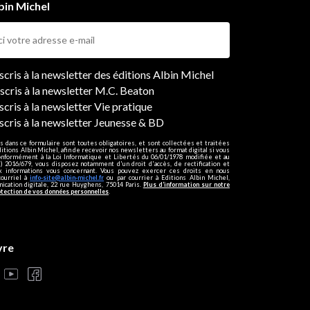
bin Michel
ers
nscris à la newsletter des éditions Albin Michel
nscris à la newsletter M.C. Beaton
scris à la newsletter Vie pratique
nscris à la newsletter Jeunesse & BD
s dans ce formulaire sont toutes obligatoires, et sont collectées et traitées
ditions Albin Michel, afin de recevoir nos newsletters au format digital si vous
onformément à la Loi Informatique et Libertés du 06/01/1978 modifiée et au
 2016/679, vous disposez notamment d'un droit d'accès, de rectification et
ux informations vous concernant. Vous pouvez exercer ces droits en nous
courriel à
info-site@albin-michel.fr
ou par courrier à Editions Albin Michel,
cation digitale, 22 rue Huyghens, 75014 Paris.
Plus d’information sur notre
otection de vos données personnelles
.
vre