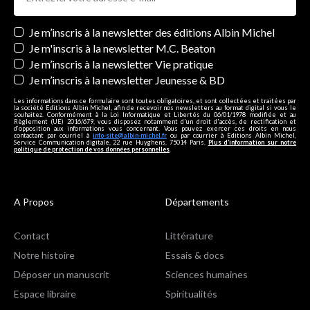
Newsletters
Je m’inscris à la newsletter des éditions Albin Michel
Je m'inscris à la newsletter M.C. Beaton
Je m’inscris à la newsletter Vie pratique
Je m’inscris à la newsletter Jeunesse & BD
Les informations dans ce formulaire sont toutes obligatoires, et sont collectées et traitées par
la société Editions Albin Michel, afin de recevoir nos newsletters au format digital si vous le
souhaitez. Conformément à la Loi Informatique et Libertés du 06/01/1978 modifiée et au
Règlement (UE) 2016/679, vous disposez notamment d'un droit d'accès, de rectification et
d’opposition aux informations vous concernant. Vous pouvez exercer ces droits en nous
contactant par courriel à
info-site@albin-michel.fr
ou par courrier à Editions Albin Michel,
Service Communication digitale, 22 rue Huyghens, 75014 Paris.
Plus d’information sur notre
politique de protection de vos données personnelles
.
A Propos
Départements
Contact
Littérature
Notre histoire
Essais & docs
Déposer un manuscrit
Sciences humaines
Espace libraire
Spiritualités