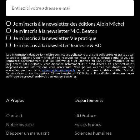
Newsletters
Je m’inscris à la newsletter des éditions Albin Michel
Je m'inscris à la newsletter M.C. Beaton
Je m’inscris à la newsletter Vie pratique
Je m’inscris à la newsletter Jeunesse & BD
Les informations dans ce formulaire sont toutes obligatoires, et sont collectées et traitées par
la société Editions Albin Michel, afin de recevoir nos newsletters au format digital si vous le
souhaitez. Conformément à la Loi Informatique et Libertés du 06/01/1978 modifiée et au
Règlement (UE) 2016/679, vous disposez notamment d'un droit d'accès, de rectification et
d’opposition aux informations vous concernant. Vous pouvez exercer ces droits en nous
contactant par courriel à
info-site@albin-michel.fr
ou par courrier à Editions Albin Michel,
Service Communication digitale, 22 rue Huyghens, 75014 Paris.
Plus d’information sur notre
politique de protection de vos données personnelles
.
A Propos
Départements
Contact
Littérature
Notre histoire
Essais & docs
Déposer un manuscrit
Sciences humaines