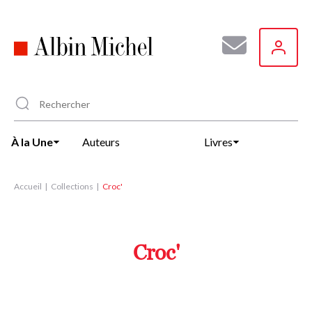
Aller
au
contenu
principal
À la Une
Auteurs
Livres
Accueil
Collections
Croc'
Croc'