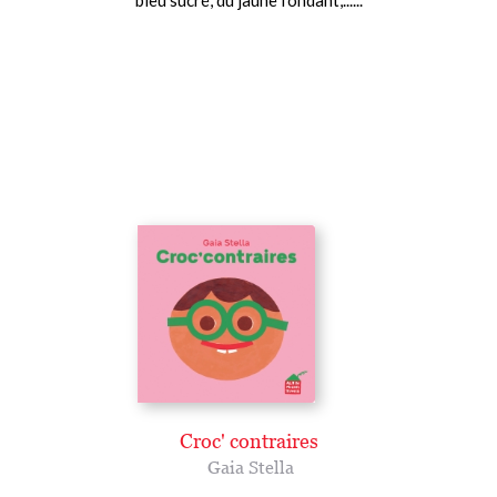
bleu sucré, du jaune fondant,......
Croc' contraires
Gaia Stella