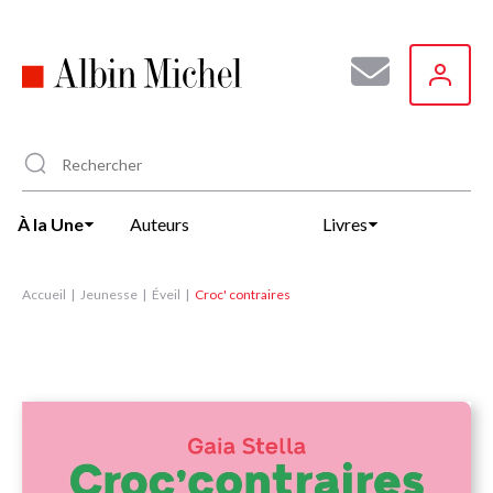
Aller
au
contenu
principal
À la Une
Auteurs
Livres
Accueil
Jeunesse
Éveil
Croc' contraires