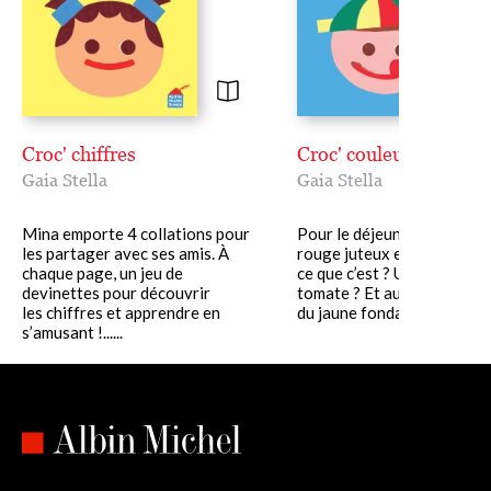
Croc' chiffres
Croc' couleurs
Gaia Stella
Gaia Stella
Mina emporte 4 collations pour
Pour le déjeuner, Rémi ma
les partager avec ses amis. À
rouge juteux et charnu. Qu
chaque page, un jeu de
ce que c’est ? Un papillon o
devinettes pour découvrir
tomate ? Et aussi du bleu s
les chiffres et apprendre en
du jaune fondant,......
s’amusant !......