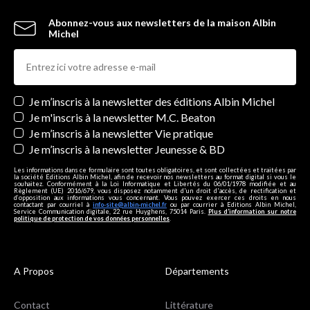
Abonnez-vous aux newsletters de la maison Albin
Michel
Newsletters
Je m’inscris à la newsletter des éditions Albin Michel
Je m'inscris à la newsletter M.C. Beaton
Je m’inscris à la newsletter Vie pratique
Je m’inscris à la newsletter Jeunesse & BD
Les informations dans ce formulaire sont toutes obligatoires, et sont collectées et traitées par
la société Editions Albin Michel, afin de recevoir nos newsletters au format digital si vous le
souhaitez. Conformément à la Loi Informatique et Libertés du 06/01/1978 modifiée et au
Règlement (UE) 2016/679, vous disposez notamment d'un droit d'accès, de rectification et
d’opposition aux informations vous concernant. Vous pouvez exercer ces droits en nous
contactant par courriel à
info-site@albin-michel.fr
ou par courrier à Editions Albin Michel,
Service Communication digitale, 22 rue Huyghens, 75014 Paris.
Plus d’information sur notre
politique de protection de vos données personnelles
.
A Propos
Départements
Contact
Littérature