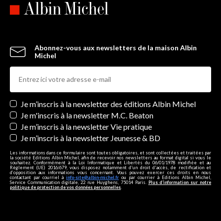
Abonnez-vous aux newsletters de la maison Albin
Michel
Newsletters
Je m’inscris à la newsletter des éditions Albin Michel
Je m'inscris à la newsletter M.C. Beaton
Je m’inscris à la newsletter Vie pratique
Je m’inscris à la newsletter Jeunesse & BD
Les informations dans ce formulaire sont toutes obligatoires, et sont collectées et traitées par
la société Editions Albin Michel, afin de recevoir nos newsletters au format digital si vous le
souhaitez. Conformément à la Loi Informatique et Libertés du 06/01/1978 modifiée et au
Règlement (UE) 2016/679, vous disposez notamment d'un droit d'accès, de rectification et
d’opposition aux informations vous concernant. Vous pouvez exercer ces droits en nous
contactant par courriel à
info-site@albin-michel.fr
ou par courrier à Editions Albin Michel,
Service Communication digitale, 22 rue Huyghens, 75014 Paris.
Plus d’information sur notre
politique de protection de vos données personnelles
.