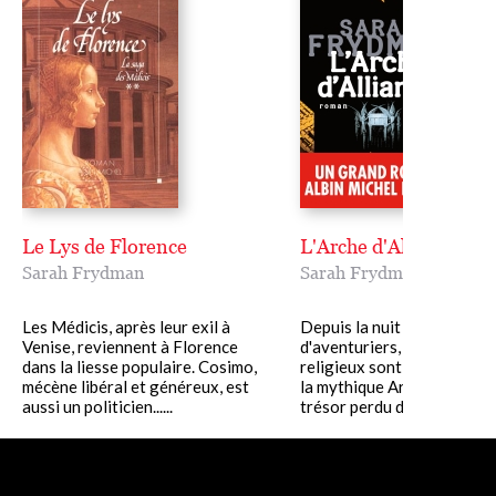
Le Lys de Florence
L'Arche d'Alliance
Sarah Frydman
Sarah Frydman
Les Médicis, après leur exil à
Depuis la nuit des temps, 
Venise, reviennent à Florence
d'aventuriers, de savants, 
dans la liesse populaire. Cosimo,
religieux sont partis en qu
mécène libéral et généreux, est
la mythique Arche d'Alliance
aussi un politicien......
trésor perdu du Temple......