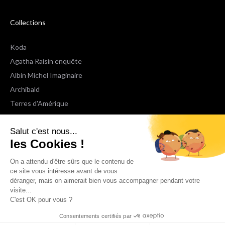
Collections
Koda
Agatha Raisin enquête
Albin Michel Imaginaire
Archibald
Terres d'Amérique
Espaces Libres Poche
Salut c'est nous...
NOX
les Cookies !
Wiz
Voir toutes les collections
On a attendu d'être sûrs que le contenu de
ce site vous intéresse avant de vous
déranger, mais on aimerait bien vous accompagner pendant votre
Nous suivre
visite...
C'est OK pour vous ?
Consentements certifiés par