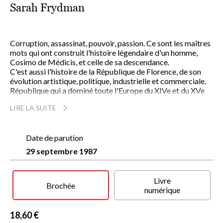
Sarah Frydman
Corruption, assassinat, pouvoir, passion. Ce sont les maîtres
mots qui ont construit l'histoire légendaire d'un homme,
Cosimo de Médicis, et celle de sa descendance.
C'est aussi l'histoire de la République de Florence, de son
évolution artistique, politique, industrielle et commerciale.
République qui a dominé toute l'Europe du XIVe et du XVe
siècle.
LIRE LA SUITE
Mais au-delà des intrigues, alliances avec l'aristocratie
déclinante, manipulations politiques,
Contessina
est aussi et
surtout une histoire d'amour, celle de Cosimo de Médicis et
de Contessina de Bardi, la première de ces femmes hors du
Date de parution
commun qui ont joué un rôle essentiel dans le destin des
29 septembre 1987
Médicis.
Passionnée d'histoire et de musique, Sarah Frydman après
des études musicales renonce à une carrière de cantatrice
Livre
pour écrire. Elle a déjà publié
La Symphonie du Destin
et
La
Brochée
numérique
Fosse aux Lions
.
18,60 €