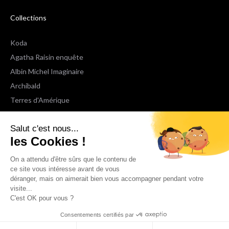
Collections
Koda
Agatha Raisin enquête
Albin Michel Imaginaire
Archibald
Terres d'Amérique
Espaces Libres Poche
Salut c'est nous...
NOX
les Cookies !
Wiz
Voir toutes les collections
On a attendu d'être sûrs que le contenu de
ce site vous intéresse avant de vous
déranger, mais on aimerait bien vous accompagner pendant votre
Nous suivre
visite...
C'est OK pour vous ?
Consentements certifiés par