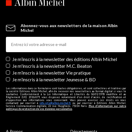
Abonnez-vous aux newsletters de la maison Albin
Michel
Newsletters
Je m’inscris à la newsletter des éditions Albin Michel
Je m'inscris à la newsletter M.C. Beaton
Je m’inscris à la newsletter Vie pratique
Je m’inscris à la newsletter Jeunesse & BD
Les informations dans ce formulaire sont toutes obligatoires, et sont collectées et traitées par
la société Editions Albin Michel, afin de recevoir nos newsletters au format digital si vous le
souhaitez. Conformément à la Loi Informatique et Libertés du 06/01/1978 modifiée et au
Règlement (UE) 2016/679, vous disposez notamment d'un droit d'accès, de rectification et
d’opposition aux informations vous concernant. Vous pouvez exercer ces droits en nous
contactant par courriel à
info-site@albin-michel.fr
ou par courrier à Editions Albin Michel,
Service Communication digitale, 22 rue Huyghens, 75014 Paris.
Plus d’information sur notre
politique de protection de vos données personnelles
.
A Propos
Départements