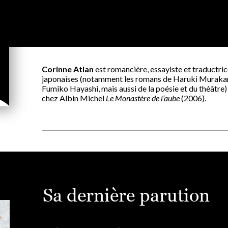
Corinne Atlan
est romancière, essayiste et traductrice
japonaises (notamment les romans de Haruki Murakam
Fumiko Hayashi, mais aussi de la poésie et du théâtre)
chez Albin Michel
Le Monastère de l’aube
(2006).
Sa dernière parution