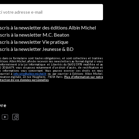
ers
nscris à la newsletter des éditions Albin Michel
nscris à la newsletter M.C. Beaton
scris à la newsletter Vie pratique
nscris à la newsletter Jeunesse & BD
s dans ce formulaire sont toutes obligatoires, et sont collectées et traitées
ditions Albin Michel, afin de recevoir nos newsletters au format digital si vous
onformément à la Loi Informatique et Libertés du 06/01/1978 modifiée et au
 2016/679, vous disposez notamment d'un droit d'accès, de rectification et
ux informations vous concernant. Vous pouvez exercer ces droits en nous
courriel à
info-site@albin-michel.fr
ou par courrier à Editions Albin Michel,
cation digitale, 22 rue Huyghens, 75014 Paris.
Plus d’information sur notre
otection de vos données personnelles
.
vre