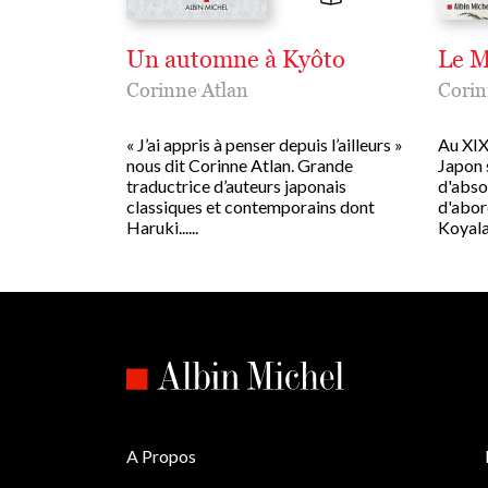
Un automne à Kyôto
Le M
Corinne Atlan
Corin
« J’ai appris à penser depuis l’ailleurs »
Au XIXe
nous dit Corinne Atlan. Grande
Japon 
traductrice d’auteurs japonais
d'abso
classiques et contemporains dont
d'abor
Haruki......
Koyala l
A Propos