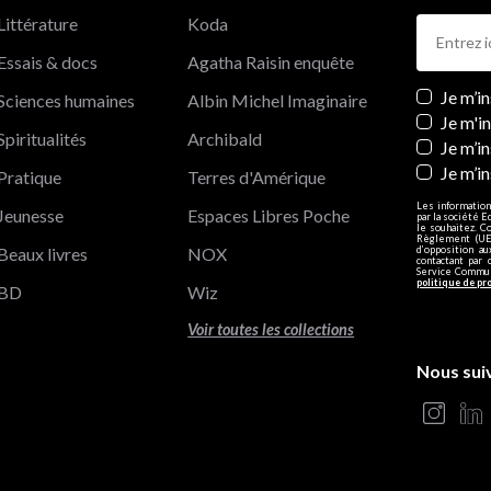
Littérature
Koda
Essais & docs
Agatha Raisin enquête
Newslett
Je m’i
Sciences humaines
Albin Michel Imaginaire
Je m'i
Spiritualités
Archibald
Je m’in
Je m’i
Pratique
Terres d'Amérique
Les information
Jeunesse
Espaces Libres Poche
par la société E
le souhaitez. C
Règlement (UE)
Beaux livres
NOX
d’opposition a
contactant par 
Service Communi
politique de pr
BD
Wiz
Voir toutes les collections
Nous sui