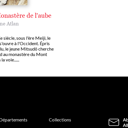
onastère de l'aube
ne Atlan
 siècle, sous l'ère Meiji, le
s'ouvre à l'Occident. Épris
lu, le jeune Mitsudô cherche
d au monastère du Mont
a voie......
Départements
Collections
Ab
Al