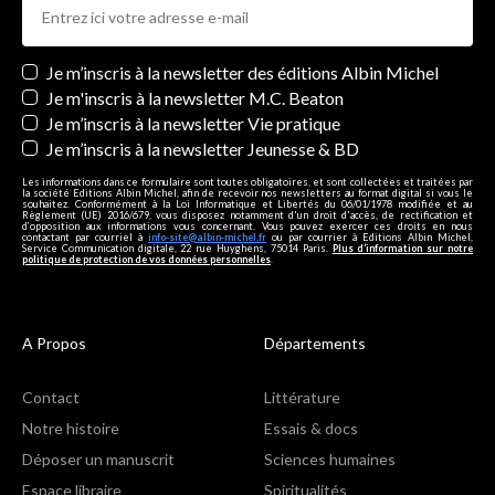
Newsletters
Je m’inscris à la newsletter des éditions Albin Michel
Je m'inscris à la newsletter M.C. Beaton
Je m’inscris à la newsletter Vie pratique
Je m’inscris à la newsletter Jeunesse & BD
Les informations dans ce formulaire sont toutes obligatoires, et sont collectées et traitées par
la société Editions Albin Michel, afin de recevoir nos newsletters au format digital si vous le
souhaitez. Conformément à la Loi Informatique et Libertés du 06/01/1978 modifiée et au
Règlement (UE) 2016/679, vous disposez notamment d'un droit d'accès, de rectification et
d’opposition aux informations vous concernant. Vous pouvez exercer ces droits en nous
contactant par courriel à
info-site@albin-michel.fr
ou par courrier à Editions Albin Michel,
Service Communication digitale, 22 rue Huyghens, 75014 Paris.
Plus d’information sur notre
politique de protection de vos données personnelles
.
A Propos
Départements
Contact
Littérature
Notre histoire
Essais & docs
Déposer un manuscrit
Sciences humaines
Espace libraire
Spiritualités