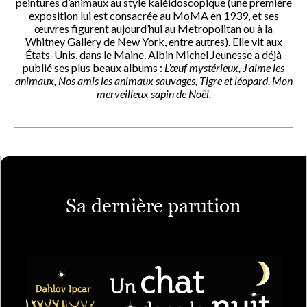
peintures d’animaux au style kaléidoscopique (une première
exposition lui est consacrée au MoMA en 1939, et ses
œuvres figurent aujourd’hui au Metropolitan ou à la
Whitney Gallery de New York, entre autres). Elle vit aux
États-Unis, dans le Maine. Albin Michel Jeunesse a déjà
publié ses plus beaux albums :
L’œuf mystérieux, J’aime les
animaux, Nos amis les animaux sauvages, Tigre et léopard, Mon
merveilleux sapin de Noël.
Sa dernière parution