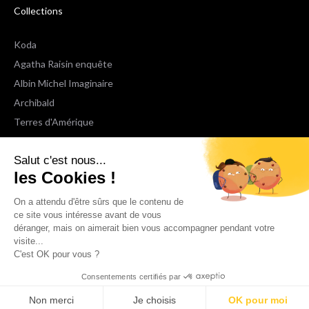
Collections
Koda
Agatha Raisin enquête
Albin Michel Imaginaire
Archibald
Terres d'Amérique
Espaces Libres Poche
Salut c'est nous...
NOX
les Cookies !
Wiz
Voir toutes les collections
On a attendu d'être sûrs que le contenu de
ce site vous intéresse avant de vous
déranger, mais on aimerait bien vous accompagner pendant votre
Nous suivre
visite...
C'est OK pour vous ?
Consentements certifiés par
Non merci
Je choisis
OK pour moi