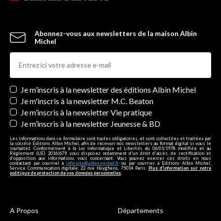
Abonnez-vous aux newsletters de la maison Albin
Michel
Newsletters
Je m’inscris à la newsletter des éditions Albin Michel
Je m'inscris à la newsletter M.C. Beaton
Je m’inscris à la newsletter Vie pratique
Je m’inscris à la newsletter Jeunesse & BD
Les informations dans ce formulaire sont toutes obligatoires, et sont collectées et traitées par
la société Editions Albin Michel, afin de recevoir nos newsletters au format digital si vous le
souhaitez. Conformément à la Loi Informatique et Libertés du 06/01/1978 modifiée et au
Règlement (UE) 2016/679, vous disposez notamment d'un droit d'accès, de rectification et
d’opposition aux informations vous concernant. Vous pouvez exercer ces droits en nous
contactant par courriel à
info-site@albin-michel.fr
ou par courrier à Editions Albin Michel,
Service Communication digitale, 22 rue Huyghens, 75014 Paris.
Plus d’information sur notre
politique de protection de vos données personnelles
.
A Propos
Départements