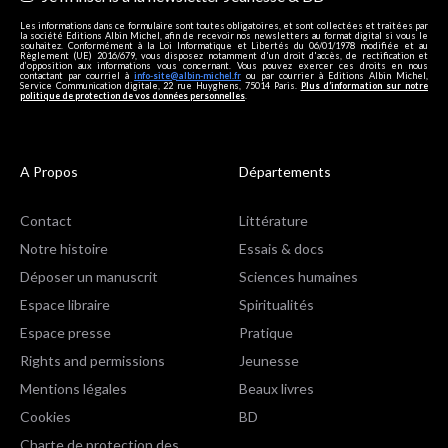
Les informations dans ce formulaire sont toutes obligatoires, et sont collectées et traitées par
la société Editions Albin Michel, afin de recevoir nos newsletters au format digital si vous le
souhaitez. Conformément à la Loi Informatique et Libertés du 06/01/1978 modifiée et au
Règlement (UE) 2016/679, vous disposez notamment d'un droit d'accès, de rectification et
d’opposition aux informations vous concernant. Vous pouvez exercer ces droits en nous
contactant par courriel à
info-site@albin-michel.fr
ou par courrier à Editions Albin Michel,
Service Communication digitale, 22 rue Huyghens, 75014 Paris.
Plus d’information sur notre
politique de protection de vos données personnelles
.
A Propos
Départements
Contact
Littérature
Notre histoire
Essais & docs
Déposer un manuscrit
Sciences humaines
Espace libraire
Spiritualités
Espace presse
Pratique
Rights and permissions
Jeunesse
Mentions légales
Beaux livres
Cookies
BD
Charte de protection des