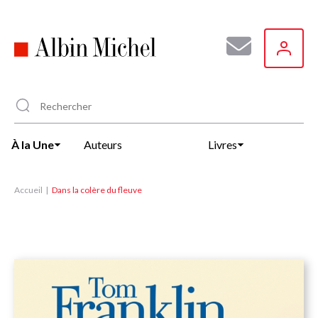
Aller
au
contenu
principal
À la Une
Auteurs
Livres
Accueil
Dans la colère du fleuve