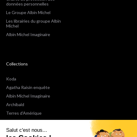
données personnelles
Le Groupe Albin Michel
Les librairies du groupe Albin
Michel
Albin Michel Imaginaire
Collections
Koda
Agatha Raisin enquête
Albin Michel Imaginaire
Archibald
Terres d'Amérique
Espaces Libres Poche
Salut c'est nous...
NOX