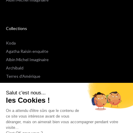
Collections
Koda
Agatha Raisin enquête
Albin Michel Imaginaire
Archibald
Terres d'Amérique
Espaces Libres Poche
Salut c'est nous...
NOX
les Cookies !
Wiz
Voir toutes les collections
On a attendu d'être sûrs que le contenu de
ce site vous intéresse avant de vous
déranger, mais on aimerait bien vous accompagner pendant votre
Nous suivre
visite...