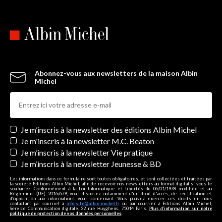
Abonnez-vous aux newsletters de la maison Albin
Michel
Newsletters
Je m’inscris à la newsletter des éditions Albin Michel
Je m'inscris à la newsletter M.C. Beaton
Je m’inscris à la newsletter Vie pratique
Je m’inscris à la newsletter Jeunesse & BD
Les informations dans ce formulaire sont toutes obligatoires, et sont collectées et traitées par
la société Editions Albin Michel, afin de recevoir nos newsletters au format digital si vous le
souhaitez. Conformément à la Loi Informatique et Libertés du 06/01/1978 modifiée et au
Règlement (UE) 2016/679, vous disposez notamment d'un droit d'accès, de rectification et
d’opposition aux informations vous concernant. Vous pouvez exercer ces droits en nous
contactant par courriel à
info-site@albin-michel.fr
ou par courrier à Editions Albin Michel,
Service Communication digitale, 22 rue Huyghens, 75014 Paris.
Plus d’information sur notre
politique de protection de vos données personnelles
.