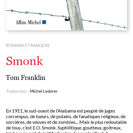
ROMANS ÉTRANGERS
Smonk
Tom Franklin
Traducteur :
Michel Lederer
En 1911, le sud-ouest de l’Alabama est peuplé de juges
corrompus, de tueurs, de putains, de fanatiques religieux, de
sorcières, de veuves et de zombies... Mais le plus redoutable
de tous, c’est E.O. Smonk. Syphilitique, goutteux, goitreux,