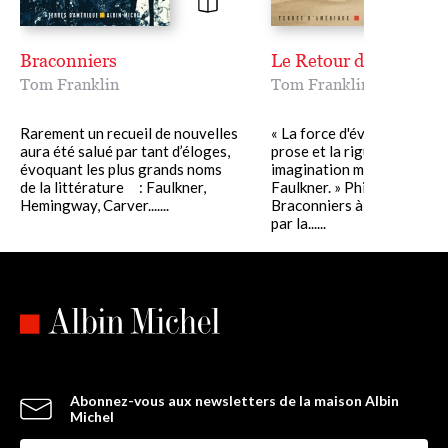
Braconniers
Le Retour de Silas Jo
Tom Franklin
Tom Franklin
Rarement un recueil de nouvelles
« La force d'évocation de s
aura été salué par tant d’éloges,
prose et la rigueur de son
évoquant les plus grands noms
imagination me rappelle
de la littérature : Faulkner,
Faulkner. » Philip RothDe
Hemingway, Carver.......
Braconniers à Smonk, en p
par la......
Abonnez-vous aux newsletters de la maison Albin
Michel