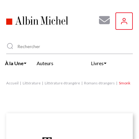
Aller
au
contenu
principal
À la Une
Auteurs
Livres
Accueil
Littérature
Littérature étrangère
Romans étrangers
Smonk