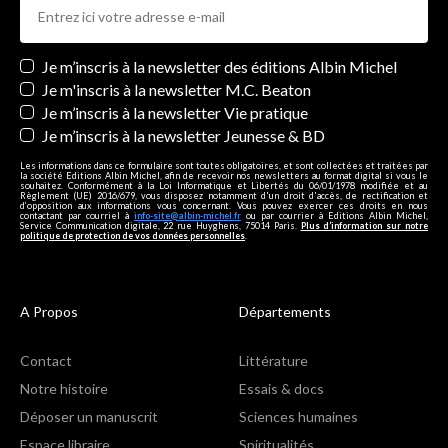
Newsletters
Je m’inscris à la newsletter des éditions Albin Michel
Je m'inscris à la newsletter M.C. Beaton
Je m’inscris à la newsletter Vie pratique
Je m’inscris à la newsletter Jeunesse & BD
Les informations dans ce formulaire sont toutes obligatoires, et sont collectées et traitées par
la société Editions Albin Michel, afin de recevoir nos newsletters au format digital si vous le
souhaitez. Conformément à la Loi Informatique et Libertés du 06/01/1978 modifiée et au
Règlement (UE) 2016/679, vous disposez notamment d'un droit d'accès, de rectification et
d’opposition aux informations vous concernant. Vous pouvez exercer ces droits en nous
contactant par courriel à
info-site@albin-michel.fr
ou par courrier à Editions Albin Michel,
Service Communication digitale, 22 rue Huyghens, 75014 Paris.
Plus d’information sur notre
politique de protection de vos données personnelles
.
A Propos
Départements
Contact
Littérature
Notre histoire
Essais & docs
Déposer un manuscrit
Sciences humaines
Espace libraire
Spiritualités